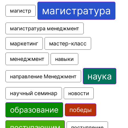
магистратура
магистр
магистратура менеджмент
маркетинг
мастер-класс
менеджмент
навыки
наука
направление Менеджмент
научный семинар
новости
образование
победы
поступающим
поступление