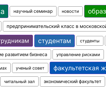
ка
обра
научный семинар
новости
предпринимательский класс в московско
студентам
трудникам
студенты
е развитием бизнеса
управление рисками
факультетская 
мах
ученый совет
экономический факультет
читальный зал