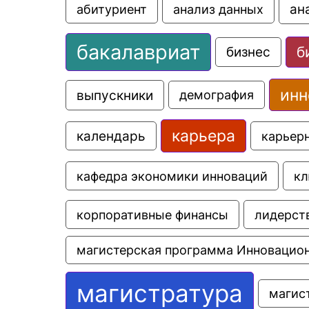
ан
анализ данных
абитуриент
бакалавриат
б
бизнес
инн
выпускники
демография
карьера
календарь
карьер
кафедра экономики инноваций
кл
корпоративные финансы
лидерст
магистерская программа Инновацио
магистратура
магис