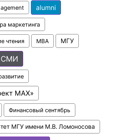
alumni
anagement
ра маркетинга
МГУ
е чтения
МВА
СМИ
развитие
оект МАХ»
Финансовый сентябрь
тет МГУ имени М.В. Ломоносова