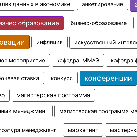
ализ данных в экономике
анкетирование
изнес образование
бизнес-образование
овации
искусственный интелл
инфляция
ное мероприятие
кафедра  ММАЭ
кафедра 
конференции
ючевая ставка
конкурс
во
магистерская программа
магистерская программа м
нный менеджмент
маркетинг
мастер-к
тратура менеджмент