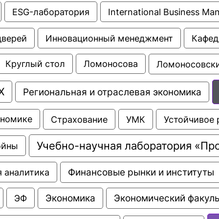
ESG-лаборатория
International Business M
дверей
Инновационный менеджмент
Кафед
Ломоносовски
Круглый стол
Ломоносова
Х
Региональная и отраслевая экономика
Страхование
УМК
Устойчивое 
ономике
Учебно-научная лаборатория «Пр
ойны
Финансовые рынки и институты
 аналитика
Экономика
Экономический факуль
ЭФ