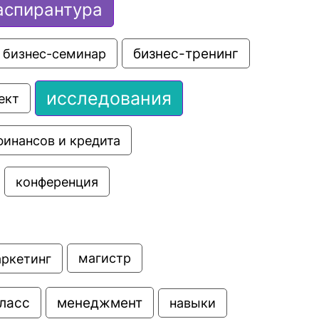
аспирантура
бизнес-семинар
бизнес-тренинг
исследования
ект
финансов и кредита
конференция
аркетинг
магистр
ласс
менеджмент
навыки