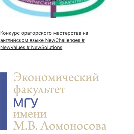
сурсы
ИИ в образовании
Конкурс ораторского мастерства на
английском языке NewChallenges #
Студентам
NewValues # NewSolutions
е базы
Преподавателям
ческий отдел