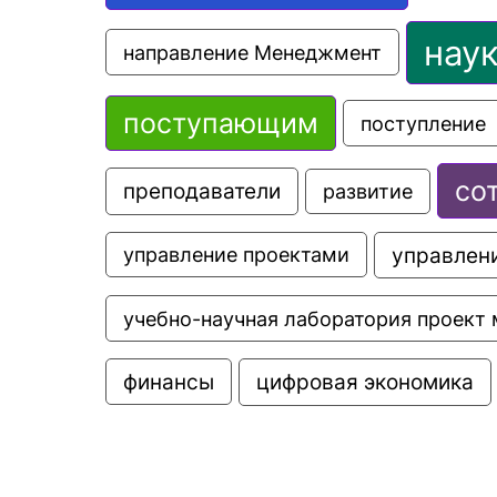
нау
направление Менеджмент
поступающим
поступление
со
преподаватели
развитие
управлени
управление проектами
учебно-научная лаборатория проект 
цифровая экономика
финансы