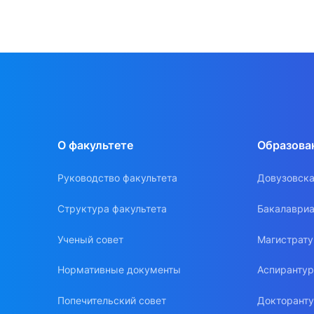
О факультете
Образова
Руководство факультета
Довузовска
Структура факультета
Бакалавриа
Ученый совет
Магистрат
Нормативные документы
Аспиранту
Попечительский совет
Докторант