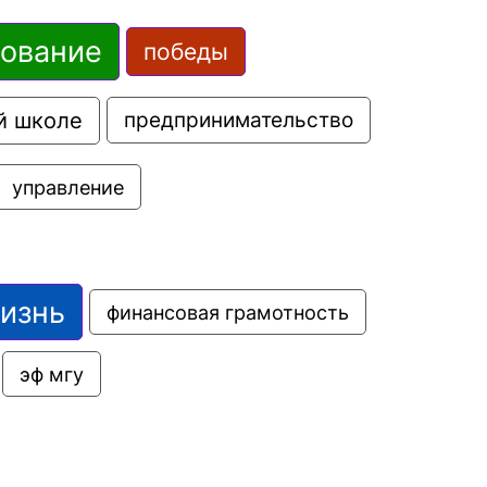
зование
победы
й школе
предпринимательство
управление
жизнь
финансовая грамотность
эф мгу