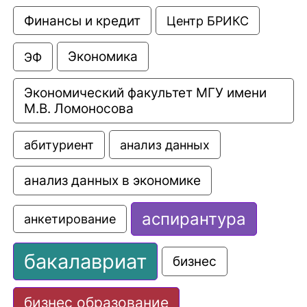
Финансы и кредит
Центр БРИКС
Экономика
ЭФ
Экономический факультет МГУ имени 
М.В. Ломоносова
анализ данных
абитуриент
анализ данных в экономике
аспирантура
анкетирование
бакалавриат
бизнес
бизнес образование