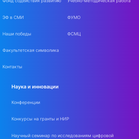
Фонд содействия развитию
Учебно-методическая работа
ЭФ в СМИ
ФУМО
Наши победы
ФСМЦ
Факультетская символика
Контакты
Наука и инновации
Конференции
Конкурсы на гранты и НИР
Научный семинар по исследованиям цифровой