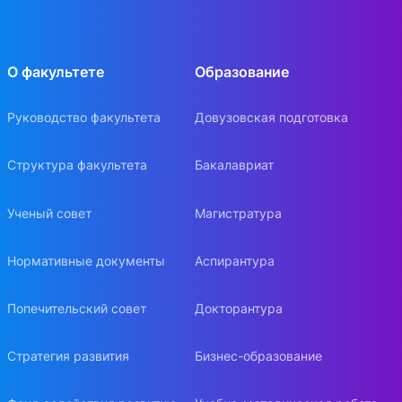
О факультете
Образование
Руководство факультета
Довузовская подготовка
Структура факультета
Бакалавриат
Ученый совет
Магистратура
Нормативные документы
Аспирантура
Попечительский совет
Докторантура
Стратегия развития
Бизнес-образование