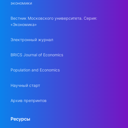
экономики
Вестник Московского университета. Серия:
«Экономика»
Электронный журнал
BRICS Journal of Economics
Population and Economics
Научный старт
Архив препринтов
Ресурсы