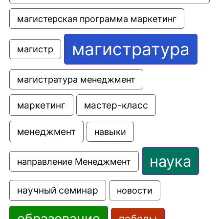
магистерская программа маркетинг
магистратура
магистр
магистратура менеджмент
маркетинг
мастер-класс
менеджмент
навыки
наука
направление Менеджмент
научный семинар
новости
образование
победы