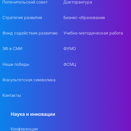
Попечительский совет
Докторантура
Стратегия развития
Бизнес-образование
Фонд содействия развитию
Учебно-методическая работа
ЭФ в СМИ
ФУМО
Наши победы
ФСМЦ
Факультетская символика
Контакты
Наука и инновации
Конференции