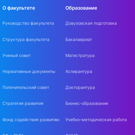
О факультете
Образование
Руководство факультета
Довузовская подготовка
Структура факультета
Бакалавриат
Ученый совет
Магистратура
Нормативные документы
Аспирантура
Попечительский совет
Докторантура
Стратегия развития
Бизнес-образование
Фонд содействия развитию
Учебно-методическая работа