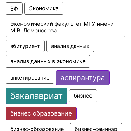
Экономика
ЭФ
Экономический факультет МГУ имени 
М.В. Ломоносова
анализ данных
абитуриент
анализ данных в экономике
аспирантура
анкетирование
бакалавриат
бизнес
бизнес образование
бизнес-образование
бизнес-семинар