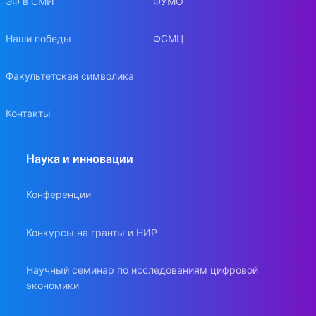
ЭФ в СМИ
ФУМО
Наши победы
ФСМЦ
Факультетская символика
Контакты
Наука и инновации
Конференции
Конкурсы на гранты и НИР
Научный семинар по исследованиям цифровой
экономики