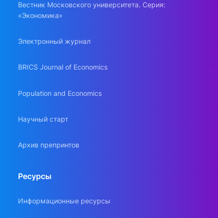
Вестник Московского университета. Серия:
«Экономика»
Электронный журнал
BRICS Journal of Economics
Population and Economics
Научный старт
Архив препринтов
Ресурсы
Информационные ресурсы