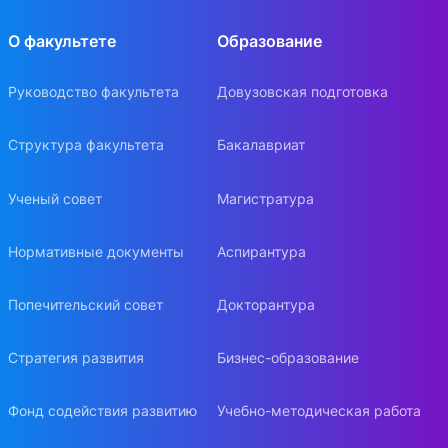
О факультете
Образование
Руководство факультета
Довузовская подготовка
Структура факультета
Бакалавриат
Ученый совет
Магистратура
Нормативные документы
Аспирантура
Попечительский совет
Докторантура
Стратегия развития
Бизнес-образование
Фонд содействия развитию
Учебно-методическая работа