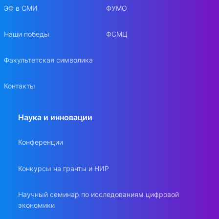
ЭФ в СМИ
ФУМО
Наши победы
ФСМЦ
Факультетская символика
Контакты
Наука и инновации
Конференции
Конкурсы на гранты и НИР
Научный семинар по исследованиям цифровой
экономики