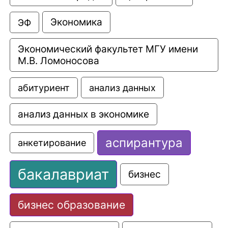
Экономика
ЭФ
Экономический факультет МГУ имени 
М.В. Ломоносова
анализ данных
абитуриент
анализ данных в экономике
аспирантура
анкетирование
бакалавриат
бизнес
бизнес образование