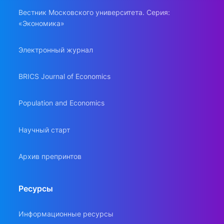
Вестник Московского университета. Серия:
«Экономика»
Электронный журнал
BRICS Journal of Economics
Population and Economics
Научный старт
Архив препринтов
Ресурсы
Информационные ресурсы