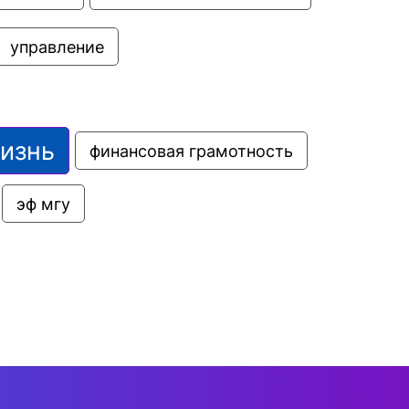
управление
жизнь
финансовая грамотность
эф мгу