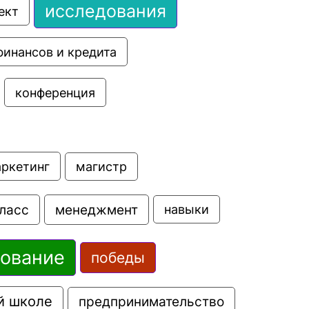
исследования
ект
финансов и кредита
конференция
аркетинг
магистр
ласс
менеджмент
навыки
зование
победы
й школе
предпринимательство