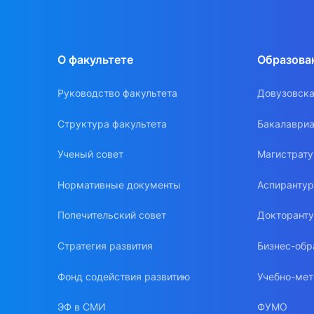
О факультете
Образова
Руководство факультета
Довузовска
Структура факультета
Бакалавриа
Ученый совет
Магистрат
Нормативные документы
Аспиранту
Попечительский совет
Докторант
Стратегия развития
Бизнес-обр
Фонд содействия развитию
Учебно-мет
ЭФ в СМИ
ФУМО