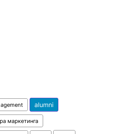
сурсы
ИИ в образовании
Студентам
е базы
Преподавателям
ческий отдел
alumni
anagement
ра маркетинга