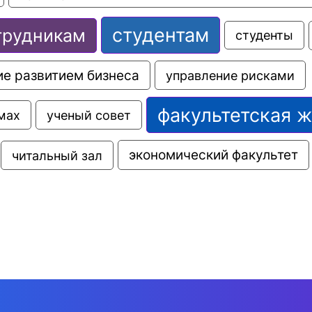
студентам
трудникам
студенты
е развитием бизнеса
управление рисками
факультетская 
мах
ученый совет
экономический факультет
читальный зал