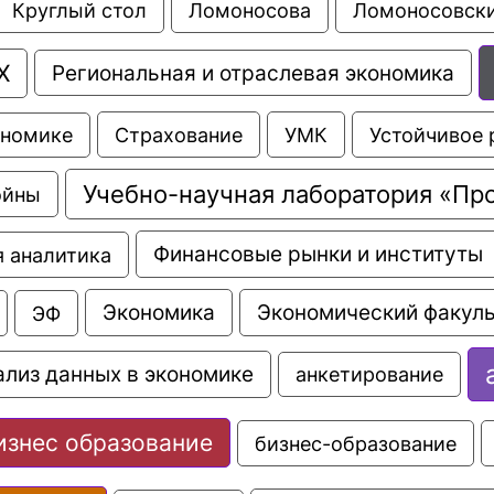
Ломоносовски
Круглый стол
Ломоносова
Х
Региональная и отраслевая экономика
Страхование
УМК
Устойчивое 
ономике
Учебно-научная лаборатория «Пр
ойны
Финансовые рынки и институты
 аналитика
Экономика
Экономический факуль
ЭФ
ализ данных в экономике
анкетирование
изнес образование
бизнес-образование