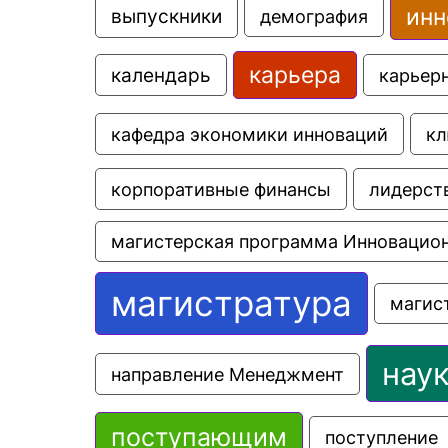
инн
выпускники
демография
карьера
календарь
карьер
кафедра экономики инноваций
кл
корпоративные финансы
лидерст
магистерская программа Инновацио
магистратура
магис
нау
направление Менеджмент
поступающим
поступление