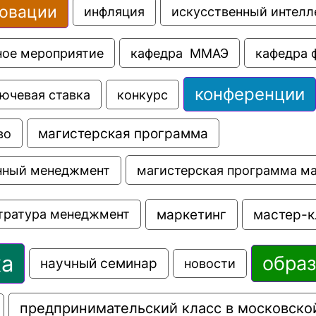
овации
искусственный интелл
инфляция
ное мероприятие
кафедра  ММАЭ
кафедра 
конференции
ючевая ставка
конкурс
во
магистерская программа
магистерская программа м
нный менеджмент
маркетинг
мастер-к
тратура менеджмент
ка
обра
научный семинар
новости
предпринимательский класс в московско