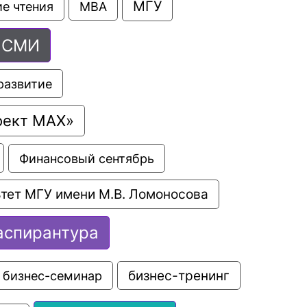
МГУ
е чтения
МВА
СМИ
развитие
оект МАХ»
Финансовый сентябрь
тет МГУ имени М.В. Ломоносова
аспирантура
бизнес-семинар
бизнес-тренинг