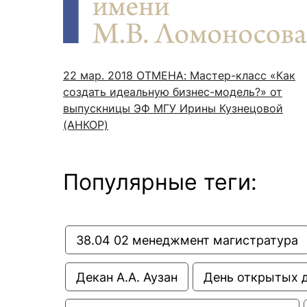
Новости / события / мероприятия
Совет Молодых Ученых
Ц
Оплата обучения онлайн
Научный старт
Межфакультетские курсы
Журналы
Практика, 
22 мар. 2018
ОТМЕНА: Мастер-класс «Как
создать идеальную бизнес-модель?» от
Курсы
Электронный журнал «Научные исследования эконо
Служба содей
выпускницы ЭФ МГУ Ирины Кузнецовой
Расписание
Журнал «Вестник Московского университета». Сери
Новости / соб
(АНКОР)
Часто задаваемые вопросы
Электронный журнал «Население и экономика»
Новости / события / мероприятия
BRICS Journal of Economics
Популярные теги:
38.04 02 менеджмент магистратура
Декан А.А. Аузан
День открытых 