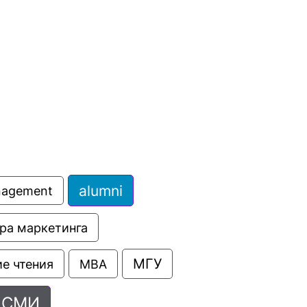
сурсы
ИИ в образовании
Студентам
е базы
Преподавателям
ческий отдел
alumni
anagement
ра маркетинга
МГУ
е чтения
МВА
СМИ