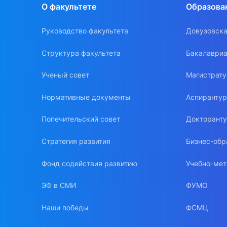
О факультете
Образова
Руководство факультета
Довузовска
Структура факультета
Бакалавриа
Ученый совет
Магистрат
Нормативные документы
Аспиранту
Попечительский совет
Докторант
Стратегия развития
Бизнес-обр
Фонд содействия развитию
Учебно-мет
ЭФ в СМИ
ФУМО
Наши победы
ФСМЦ