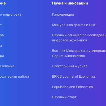
ние
Наука и инновации
я подготовка
Конференции
т
Конкурсы на гранты и НИР
ура
Научный семинар по исследова
цифровой экономики
ра
Вестник Московского университ
ура
Серия: «Экономика»
азование
Электронный журнал
одическая работа
BRICS Journal of Economics
Population and Economics
Научный старт