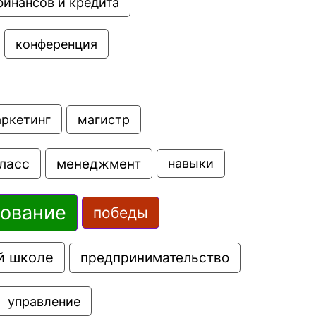
финансов и кредита
конференция
аркетинг
магистр
ласс
менеджмент
навыки
зование
победы
й школе
предпринимательство
управление