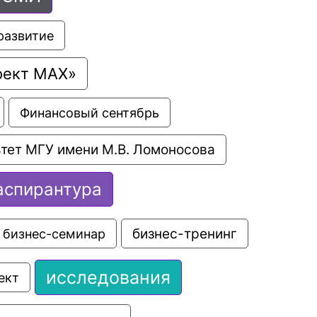
развитие
оект МАХ»
Финансовый сентябрь
тет МГУ имени М.В. Ломоносова
аспирантура
бизнес-семинар
бизнес-тренинг
исследования
ект