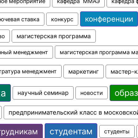
ное мероприятие
кафедра  ММАЭ
кафедра 
конференции
ючевая ставка
конкурс
во
магистерская программа
магистерская программа м
нный менеджмент
маркетинг
мастер-к
тратура менеджмент
ка
обра
научный семинар
новости
предпринимательский класс в московско
студентам
трудникам
студенты