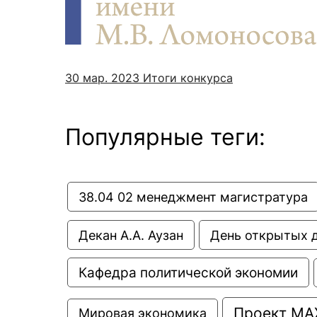
Новости / события / мероприятия
Совет Молодых Ученых
Ц
Оплата обучения онлайн
Научный старт
Межфакультетские курсы
Журналы
Практика, 
30 мар. 2023
Итоги конкурса
Курсы
Электронный журнал «Научные исследования эконо
Служба содей
Расписание
Журнал «Вестник Московского университета». Сери
Новости / соб
Популярные теги:
Часто задаваемые вопросы
Электронный журнал «Население и экономика»
Новости / события / мероприятия
BRICS Journal of Economics
38.04 02 менеджмент магистратура
Декан А.А. Аузан
День открытых 
Кафедра политической экономии
Проект МА
Мировая экономика