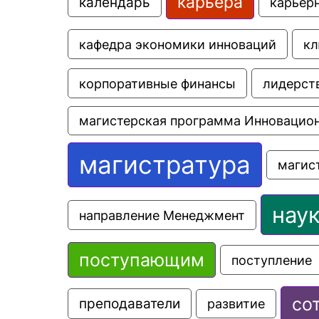
карьера
календарь
карьер
кафедра экономики инноваций
кл
корпоративные финансы
лидерст
магистерская программа Инновацио
магистратура
магис
нау
направление Менеджмент
поступающим
поступление
со
преподаватели
развитие