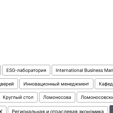
ентр биоэкономики и эко-инноваций ЭФ МГУ
Прикрепление
Иностранным студентам
Закрепление
стажировка и трудоустройство
Контакты
Информационные ре
мического факультета»
ствия трудоустройству
Читальный зал
я: «Экономика»
ытия / мероприятия
Электронные и цифровы
Издания факультета
Учебная полка
Информационно-аналити
ESG-лаборатория
International Business M
дверей
Инновационный менеджмент
Кафед
Ломоносовски
Круглый стол
Ломоносова
Х
Региональная и отраслевая экономика