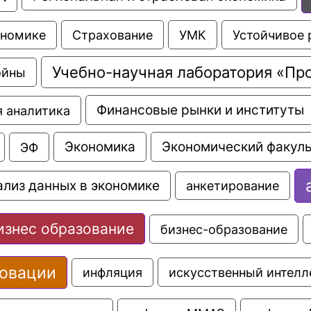
Страхование
УМК
Устойчивое 
ономике
Учебно-научная лаборатория «Пр
ойны
Финансовые рынки и институты
 аналитика
Экономика
Экономический факуль
ЭФ
ализ данных в экономике
анкетирование
изнес образование
бизнес-образование
овации
искусственный интелл
инфляция