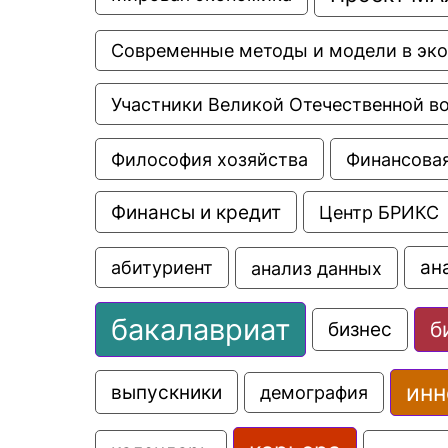
Современные методы и модели в эк
Участники Великой Отечественной в
Философия хозяйства
Финансовая
Финансы и кредит
Центр БРИКС
ан
анализ данных
абитуриент
бакалавриат
б
бизнес
инн
выпускники
демография