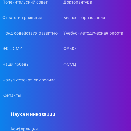
Попечительский совет
Докторантура
Стратегия развития
Бизнес-образование
Фонд содействия развитию
Учебно-методическая работа
ЭФ в СМИ
ФУМО
Наши победы
ФСМЦ
Факультетская символика
Контакты
Наука и инновации
Конференции