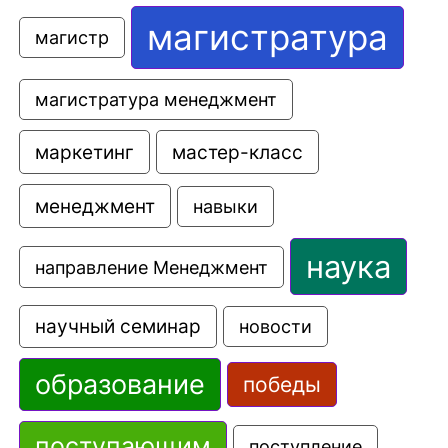
магистратура
магистр
магистратура менеджмент
маркетинг
мастер-класс
менеджмент
навыки
наука
направление Менеджмент
научный семинар
новости
образование
победы
поступающим
поступление