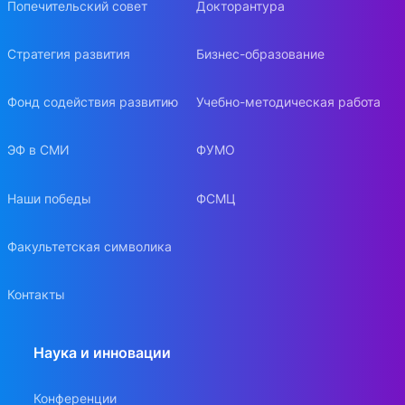
Попечительский совет
Докторантура
Стратегия развития
Бизнес-образование
Фонд содействия развитию
Учебно-методическая работа
ЭФ в СМИ
ФУМО
Наши победы
ФСМЦ
Факультетская символика
Контакты
Наука и инновации
Конференции