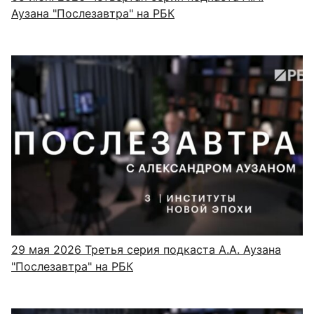
Аузана "Послезавтра" на РБК
29 мая 2026
Третья серия подкаста А.А. Аузана
"Послезавтра" на РБК