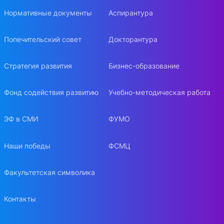
Нормативные документы
Аспирантура
Попечительский совет
Докторантура
Стратегия развития
Бизнес-образование
Фонд содействия развитию
Учебно-методическая работа
ЭФ в СМИ
ФУМО
Наши победы
ФСМЦ
Факультетская символика
Контакты