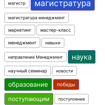
магистратура
магистр
магистратура менеджмент
маркетинг
мастер-класс
менеджмент
навыки
наука
направление Менеджмент
научный семинар
новости
образование
победы
поступающим
поступление