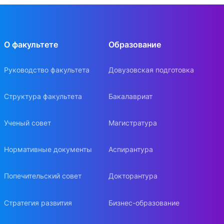
О факультете
Образование
Руководство факультета
Довузовская подготовка
Структура факультета
Бакалавриат
Ученый совет
Магистратура
Нормативные документы
Аспирантура
Попечительский совет
Докторантура
Стратегия развития
Бизнес-образование