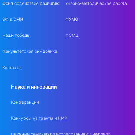
Фонд содействия развитию
Учебно-методическая работа
ЭФ в СМИ
ФУМО
Наши победы
ФСМЦ
Факультетская символика
Контакты
Наука и инновации
Конференции
Конкурсы на гранты и НИР
Научный семинар по исследованиям цифровой