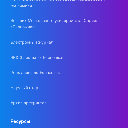
экономики
Вестник Московского университета. Серия:
«Экономика»
Электронный журнал
BRICS Journal of Economics
Population and Economics
Научный старт
Архив препринтов
Ресурсы