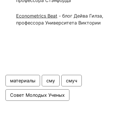
профессора Стэнфорда
Econometrics Beat
- блог Дейва Гилза,
профессора Университета Виктории
материалы
сму
смуч
Совет Молодых Ученых