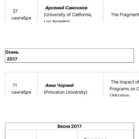
Арсений Самсонов
27
(
University of California,
The Fragmenta
сентября
Los Angeles
)
Осень
2017
The Impact of
11
Анна Чорний
Programs on 
сентября
(Princeton University)
Utilization
21
Андрей Симонов
Demand for (U
ноября
(Columbia University)
in Online New
Весна 2017