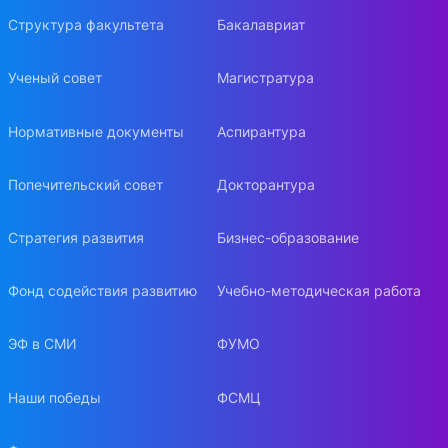
Структура факультета
Бакалавриат
Ученый совет
Магистратура
Нормативные документы
Аспирантура
Попечительский совет
Докторантура
Стратегия развития
Бизнес-образование
Фонд содействия развитию
Учебно-методическая работа
ЭФ в СМИ
ФУМО
Наши победы
ФСМЦ