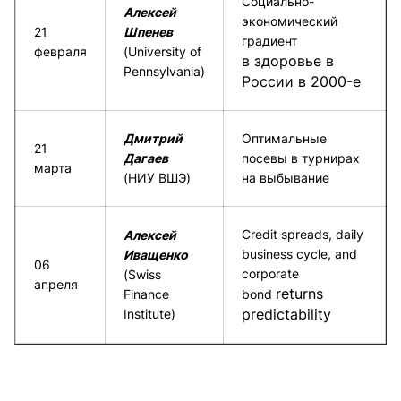
Социально-
Алексей
экономический
21
Шпенев
градиент
февраля
(University of
в здоровье в
Pennsylvania)
России в 2000-е
Дмитрий
Оптимальные
21
Дагаев
посевы в турнирах
марта
(НИУ ВШЭ)
на выбывание
Credit spreads, daily
Алексей
business cycle, and
Иващенко
06
corporate
(Swiss
апреля
returns
Finance
bond
predictability
Institute)