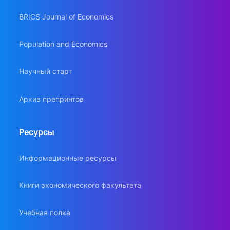
BRICS Journal of Economics
Population and Economics
Научный старт
Архив препринтов
Ресурсы
Информационные ресурсы
Книги экономического факультета
Учебная полка