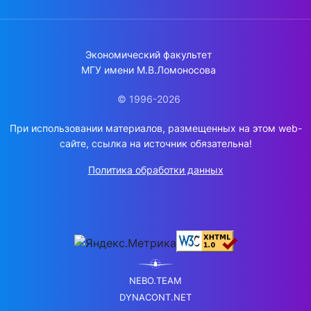
Экономический факультет
МГУ имени М.В.Ломоносова
© 1996-2026
При использовании материалов, размещенных на этом web-
сайте, ссылка на источник обязательна!
Политика обработки данных
NEBO.TEAM
DYNACONT.NET