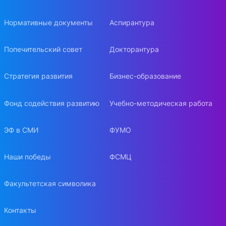
Нормативные документы
Аспирантура
Попечительский совет
Докторантура
Стратегия развития
Бизнес-образование
Фонд содействия развитию
Учебно-методическая работа
ЭФ в СМИ
ФУМО
Наши победы
ФСМЦ
Факультетская символика
Контакты