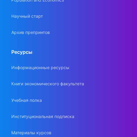
Научный старт
Архив препринтов
Ресурсы
Информационные ресурсы
Книги экономического факультета
Учебная полка
Институциональная подписка
Материалы курсов