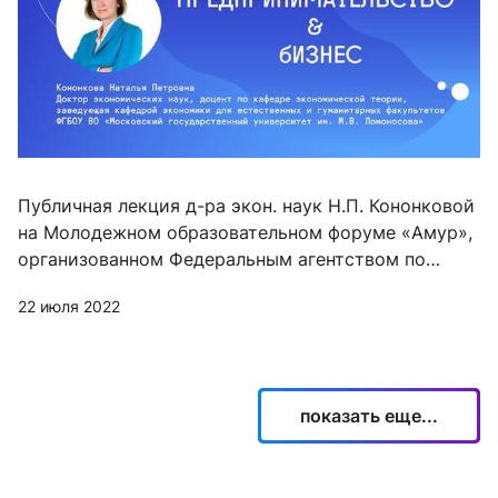
Публичная лекция д-ра экон. наук Н.П. Кононковой
на Молодежном образовательном форуме «Амур»,
организованном Федеральным агентством по
делам молодежи (Росмолодежь) совместно с
22 июля 2022
Российским обществом «Знание»
показать еще...