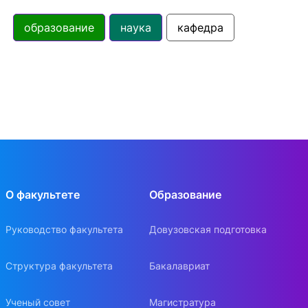
образование
наука
кафедра
О факультете
Образование
Руководство факультета
Довузовская подготовка
Структура факультета
Бакалавриат
Ученый совет
Магистратура