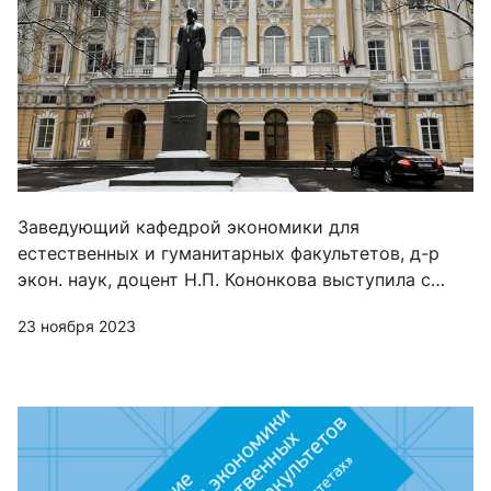
Заведующий кафедрой экономики для
естественных и гуманитарных факультетов, д-р
экон. наук, доцент Н.П. Кононкова выступила с
докладом в РГПУ имени А.И. Герцена (г. Санкт-
23 ноября 2023
Петербург)