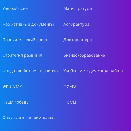
Ученый совет
Магистратура
Нормативные документы
Аспирантура
Попечительский совет
Докторантура
Стратегия развития
Бизнес-образование
Фонд содействия развитию
Учебно-методическая работа
ЭФ в СМИ
ФУМО
Наши победы
ФСМЦ
Факультетская символика