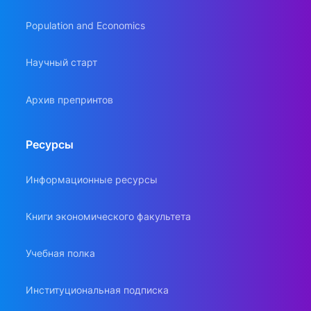
Population and Economics
Научный старт
Архив препринтов
Ресурсы
Информационные ресурсы
Книги экономического факультета
Учебная полка
Институциональная подписка