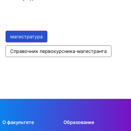
магистратура
Справочник первокурсника-магистранта
О факультете
Образование