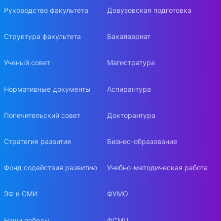
Руководство факультета
Довузовская подготовка
Структура факультета
Бакалавриат
Ученый совет
Магистратура
Нормативные документы
Аспирантура
Попечительский совет
Докторантура
Стратегия развития
Бизнес-образование
Фонд содействия развитию
Учебно-методическая работа
ЭФ в СМИ
ФУМО
Наши победы
ФСМЦ