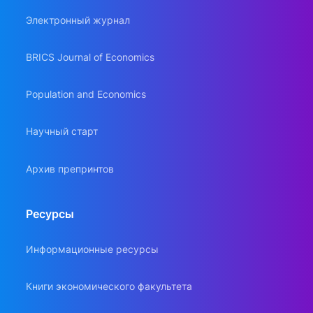
Электронный журнал
BRICS Journal of Economics
Population and Economics
Научный старт
Архив препринтов
Ресурсы
Информационные ресурсы
Книги экономического факультета