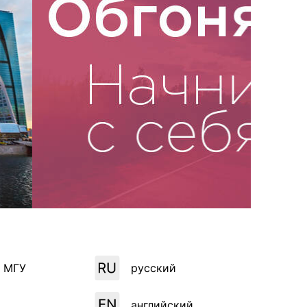
сурсы
ИИ в образовании
Студентам
е базы
Преподавателям
ческий отдел
к МГУ
русский
английский