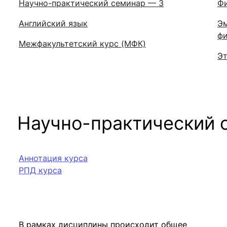
Научно-практический семинар — 3
Фи
Английский язык
Эм
фи
Межфакультетский курс (МФК)
Эт
Научно-практический 
Аннотация курса
РПД курса
В рамках дисциплины происходит общее