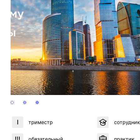
ентр биоэкономики и эко-инноваций ЭФ МГУ
Прикрепление
Иностранным студентам
Закрепление
стажировка и трудоустройство
Контакты
Информационные ре
мического факультета»
ствия трудоустройству
Читальный зал
я: «Экономика»
ытия / мероприятия
Электронные и цифровы
Издания факультета
Учебная полка
Информационно-аналити
триместр
сотрудни
обязательный
практик