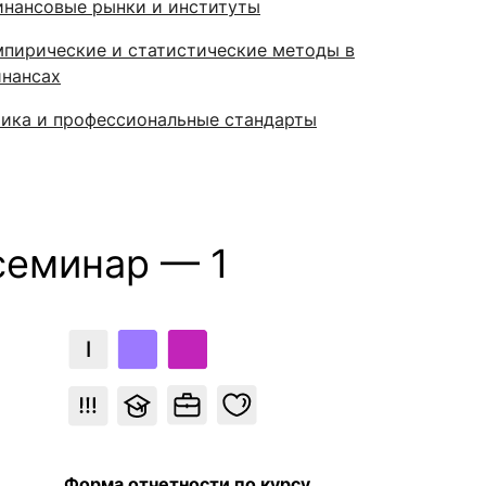
нансовые рынки и институты
пирические и статистические методы в
нансах
ика и профессиональные стандарты
семинар — 1
Форма отчетности по курсу