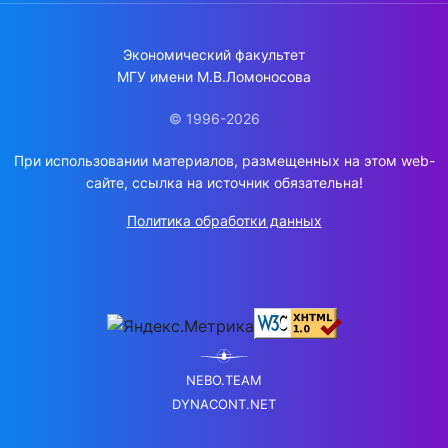
Экономический факультет
МГУ имени М.В.Ломоносова
© 1996-2026
При использовании материалов, размещенных на этом web-
сайте, ссылка на источник обязательна!
Политика обработки данных
NEBO.TEAM
DYNACONT.NET