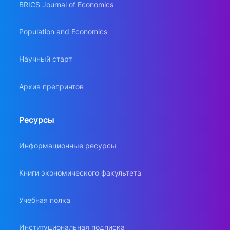
BRICS Journal of Economics
Population and Economics
Научный старт
Архив препринтов
Ресурсы
Информационные ресурсы
Книги экономического факультета
Учебная полка
Институциональная подписка