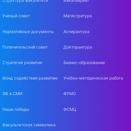
Структура факультета
Бакалавриат
Ученый совет
Магистратура
Нормативные документы
Аспирантура
Попечительский совет
Докторантура
Стратегия развития
Бизнес-образование
Фонд содействия развитию
Учебно-методическая работа
ЭФ в СМИ
ФУМО
Наши победы
ФСМЦ
Факультетская символика