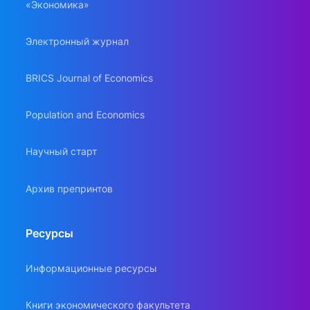
«Экономика»
Электронный журнал
BRICS Journal of Economics
Population and Economics
Научный старт
Архив препринтов
Ресурсы
Информационные ресурсы
Книги экономического факультета