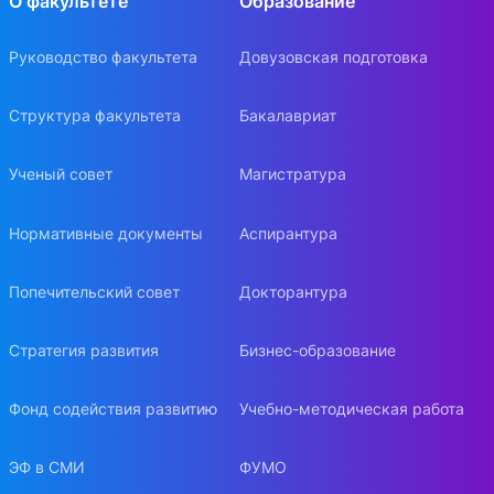
О факультете
Образование
Руководство факультета
Довузовская подготовка
Структура факультета
Бакалавриат
Ученый совет
Магистратура
Нормативные документы
Аспирантура
Попечительский совет
Докторантура
Стратегия развития
Бизнес-образование
Фонд содействия развитию
Учебно-методическая работа
ЭФ в СМИ
ФУМО