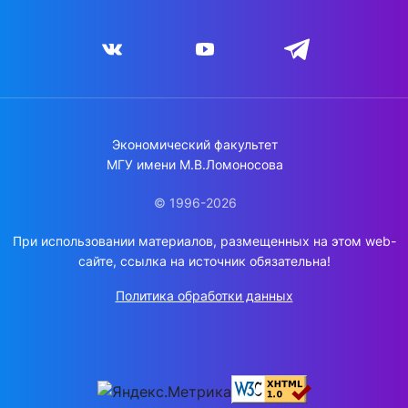
Экономический факультет
МГУ имени М.В.Ломоносова
© 1996-2026
При использовании материалов, размещенных на этом web-
сайте, ссылка на источник обязательна!
Политика обработки данных