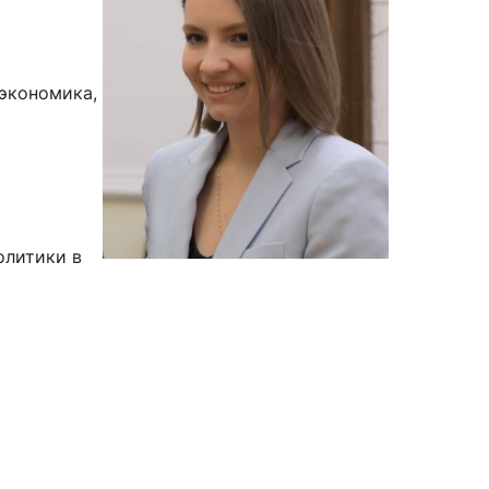
 экономика,
сурсы
ИИ в образовании
Студентам
е базы
Преподавателям
олитики в
ческий отдел