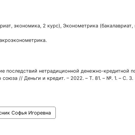
ентр биоэкономики и эко-инноваций ЭФ МГУ
Прикрепление
Иностранным студентам
Закрепление
иат, экономика, 2 курс), Эконометрика (бакалавриат,
стажировка и трудоустройство
Контакты
Информационные ре
макроэконометрика.
мического факультета»
ствия трудоустройству
Читальный зал
я: «Экономика»
ытия / мероприятия
Электронные и цифровы
Издания факультета
ние последствий нетрадиционной денежно-кредитной п
Учебная полка
за // Деньги и кредит. – 2022. – Т. 81. – №. 1. – С. 3.
Информационно-аналити
сник Софья Игоревна