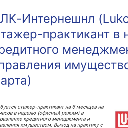
ЛК-Интернешнл (Lukoil
жировка и трудоустройство
Контакты
Информационные ресурсы
еского факультета»
ия трудоустройству
Читальный зал
тажер-практикант в 
Экономика»
я / мероприятия
Электронные и цифровые базы
Издания факультета
редитного менеджмен
Учебная полка
Информационно-аналитический отде
правления имущество
арта)
буется стажер-практикант на 6 месяцев на
часов в неделю (офисный режим) в
равление кредитного менеджмента и
авления имуществом. Выход на практику с