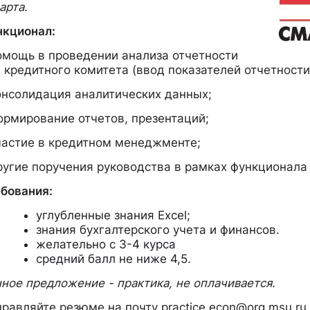
арта.
кционал:
омощь в проведении анализа отчетности
 кредитного комитета (ввод показателей отчетности
онсолидация аналитических данных;
ормирование отчетов, презентаций;
частие в кредитном менеджменте;
ругие поручения руководства в рамках функционал
бования:
углубленные знания
Excel
;
знания бухгалтерского учета и финансов.
желательно с 3-4 курса
средний балл не ниже 4,5
.
ное предложение - практика, не оплачивается.
равляйте резюме на почту
practice.econ@org.msu.ru