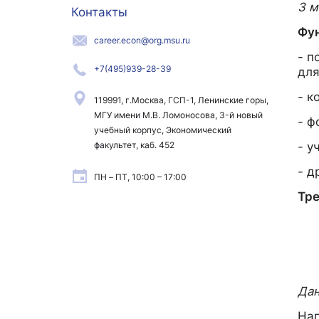
3 м
Контакты
Фун
career.econ@org.msu.ru
- п
+7(495)939-28-39
для
- к
119991, г.Москва, ГСП-1, Ленинские горы,
МГУ имени М.В. Ломоносова, 3-й новый
- ф
учебный корпус, Экономический
факультет, каб. 452
- у
- д
ПН – ПТ, 10:00 – 17:00
Тре
Дан
Нап