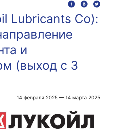
 Lubricants Co):
ИИ в образовании
Студентам
направление
Преподавателям
та и
л
м (выход с 3
14 февраля 2025 — 14 марта 2025