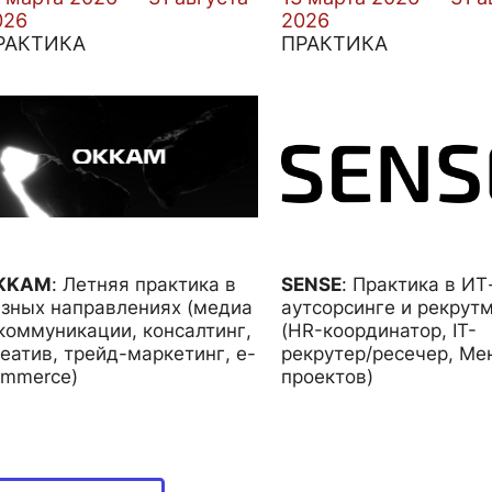
026
2026
РАКТИКА
ПРАКТИКА
KKAM
:
Летняя практика в
SENSE
:
Практика в ИТ
зных направлениях (медиа
аутсорсинге и рекрут
коммуникации, консалтинг,
(HR-координатор, IT-
еатив, трейд-маркетинг, e-
рекрутер/ресечер, М
ommerce)
проектов)