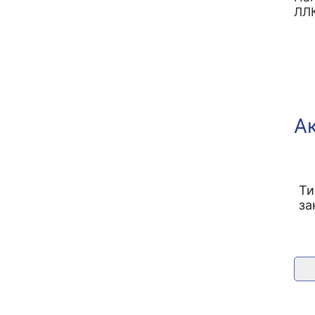
ЛЛК
А
Ти
за