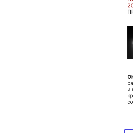
2
П
O
ра
и 
кр
c