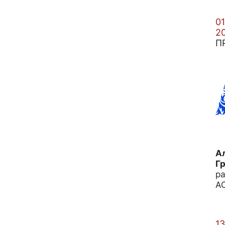
01
2
П
А
Гр
р
А
13