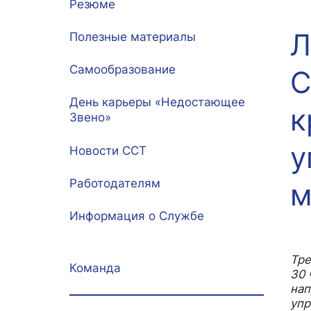
Резюме
Л
Межфакультетские курсы
Журналы
Практика, ста
Полезные материалы
Курсы
Электронный журнал «Научные исследования экономич
Служба содейств
Самообразование
С
Расписание
Журнал «Вестник Московского университета». Серия: «
Новости / событи
День карьеры «Недостающее
Часто задаваемые вопросы
Электронный журнал «Население и экономика»
к
Звено»
Новости / события / мероприятия
BRICS Journal of Economics
у
Новости ССТ
Работодателям
м
Информация о Службе
Тре
Команда
30 
нап
упр