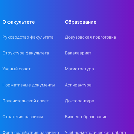
О факультете
Образование
Руководство факультета
Довузовская подготовка
Структура факультета
Бакалавриат
Ученый совет
Магистратура
Нормативные документы
Аспирантура
Попечительский совет
Докторантура
Стратегия развития
Бизнес-образование
Фонд содействия развитию
Учебно-методическая работа