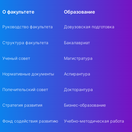
О факультете
Образование
Руководство факультета
Довузовская подготовка
Структура факультета
Бакалавриат
Ученый совет
Магистратура
Нормативные документы
Аспирантура
Попечительский совет
Докторантура
Стратегия развития
Бизнес-образование
Фонд содействия развитию
Учебно-методическая работа