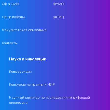
ЭФ в СМИ
ФУМО
Наши победы
ФСМЦ
Факультетская символика
Контакты
Наука и инновации
Конференции
Конкурсы на гранты и НИР
Научный семинар по исследованиям цифровой
экономики