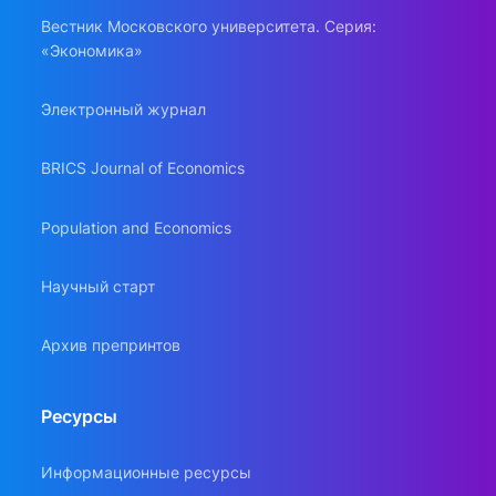
Вестник Московского университета. Серия:
«Экономика»
Электронный журнал
BRICS Journal of Economics
Population and Economics
Научный старт
Архив препринтов
Ресурсы
Информационные ресурсы