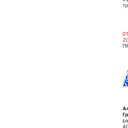
тр
01
2
П
А
Гр
р
А