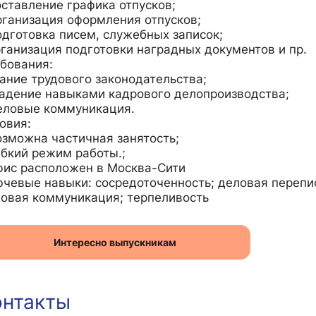
оставление графика отпусков;
рганизация оформления отпусков;
одготовка писем, служебных записок;
ганизация подготовки наградных документов и пр.
бования:
ание трудового законодательства;
адение навыками кадрового делопроизводства;
еловые коммуникация.
овия:
озможна частичная занятость;
ибкий режим работы.;
фис расположен в Москва-Сити
чевые навыки: сосредоточенность; деловая перепис
овая коммуникация; терпеливость
Интересно выпускникам
онтакты