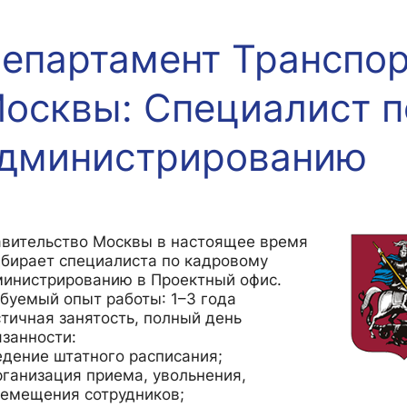
епартамент Транспор
жировка и трудоустройство
Контакты
Информационные ресурсы
еского факультета»
ия трудоустройству
Читальный зал
осквы: Специалист п
Экономика»
я / мероприятия
Электронные и цифровые базы
Издания факультета
дминистрированию
Учебная полка
Информационно-аналитический отде
вительство Москвы в настоящее время
бирает специалиста по кадровому
инистрированию в Проектный офис.
буемый опыт работы: 1–3 года
тичная занятость, полный день
занности:
едение штатного расписания;
рганизация приема, увольнения,
емещения сотрудников;