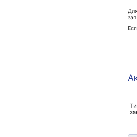
Для
зап
Ес
А
Ти
за