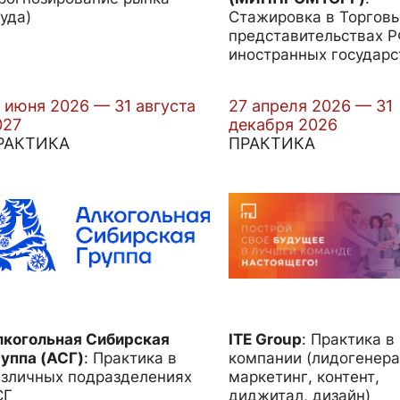
уда)
Стажировка в Торгов
представительствах Р
иностранных государс
 июня 2026 — 31 августа
27 апреля 2026 — 31
027
декабря 2026
РАКТИКА
ПРАКТИКА
лкогольная Сибирская
ITE Group
:
Практика в
уппа (АСГ)
:
Практика в
компании (лидогенера
азличных подразделениях
маркетинг, контент,
СГ
диджитал, дизайн)