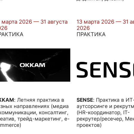
 марта 2026 — 31 августа
13 марта 2026 — 31 а
026
2026
РАКТИКА
ПРАКТИКА
KKAM
:
Летняя практика в
SENSE
:
Практика в ИТ
зных направлениях (медиа
аутсорсинге и рекрут
коммуникации, консалтинг,
(HR-координатор, IT-
еатив, трейд-маркетинг, e-
рекрутер/ресечер, М
ommerce)
проектов)