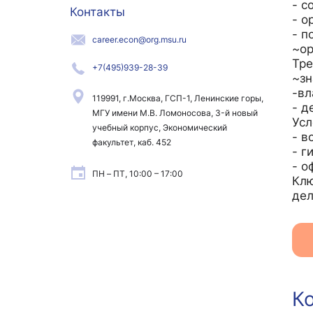
- с
Контакты
- о
- п
career.econ@org.msu.ru
~ор
Тре
+7(495)939-28-39
~зн
-вл
119991, г.Москва, ГСП-1, Ленинские горы,
- д
МГУ имени М.В. Ломоносова, 3-й новый
Усл
учебный корпус, Экономический
- в
факультет, каб. 452
- г
- о
ПН – ПТ, 10:00 – 17:00
Клю
дел
К