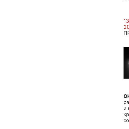
13
2
П
O
ра
и 
кр
c