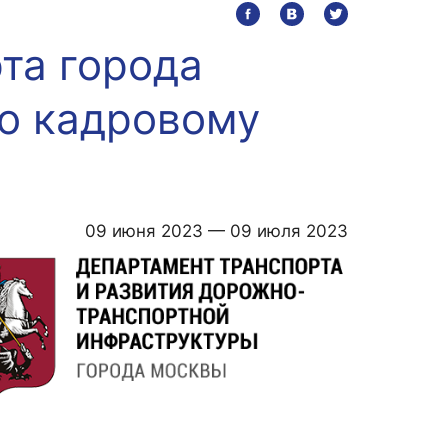
та города
ИИ в образовании
Студентам
о кадровому
Преподавателям
л
09 июня 2023 — 09 июля 2023