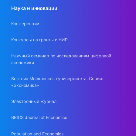
Наука и инновации
Конференции
Конкурсы на гранты и НИР
Научный семинар по исследованиям цифровой
экономики
Вестник Московского университета. Серия:
«Экономика»
Электронный журнал
BRICS Journal of Economics
Population and Economics