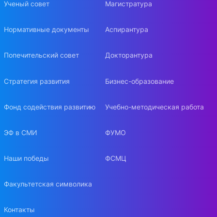
Ученый совет
Магистратура
Нормативные документы
Аспирантура
Попечительский совет
Докторантура
Стратегия развития
Бизнес-образование
Фонд содействия развитию
Учебно-методическая работа
ЭФ в СМИ
ФУМО
Наши победы
ФСМЦ
Факультетская символика
Контакты