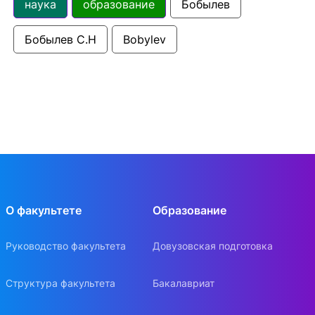
наука
образование
Бобылев
Бобылев С.Н
Bobylev
О факультете
Образование
Руководство факультета
Довузовская подготовка
Структура факультета
Бакалавриат