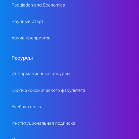
Population and Economics
Научный старт
Архив препринтов
Ресурсы
Информационные ресурсы
Книги экономического факультета
Учебная полка
Институциональная подписка