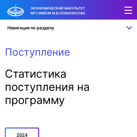
5
15
15
ЭКОНОМИЧЕСКИЙ ФАКУЛЬТЕТ
МГУ ИМЕНИ М.В.ЛОМОНОСОВА
места
бюджетных
мест
для иностранцев
мест
по договору
Навигация по разделу
Поступление
Статистика
поступления на
программу
2024