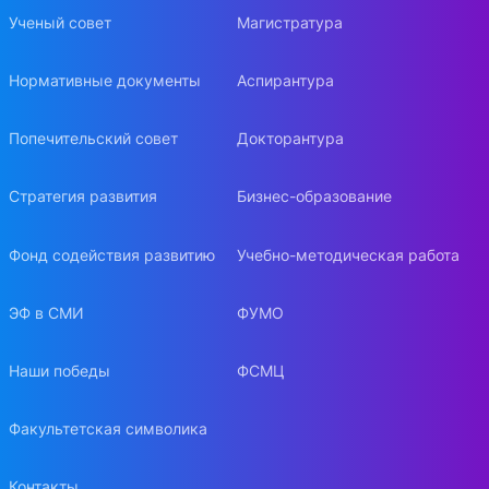
Ученый совет
Магистратура
Нормативные документы
Аспирантура
Попечительский совет
Докторантура
Стратегия развития
Бизнес-образование
Фонд содействия развитию
Учебно-методическая работа
ЭФ в СМИ
ФУМО
Наши победы
ФСМЦ
Факультетская символика
Контакты