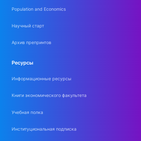
Population and Economics
Научный старт
Архив препринтов
Ресурсы
Информационные ресурсы
Книги экономического факультета
Учебная полка
Институциональная подписка