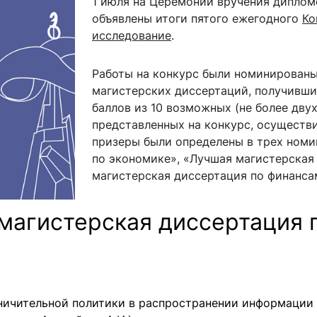
1 июля на Церемонии вручения дипло
ентр биоэкономики и эко-инноваций ЭФ МГУ
Прикрепление
Иностранным студентам
объявлены итоги пятого ежегодного
Ко
Закрепление
исследование
.
стажировка и трудоустройство
Контакты
Информационные ре
Работы на конкурс были номинирован
магистерских диссертаций, получивши
мического факультета»
ствия трудоустройству
Читальный зал
баллов из 10 возможных (не более дву
я: «Экономика»
ытия / мероприятия
Электронные и цифровы
представленных на конкурс, осуществ
призеры были определены в трех номи
Издания факультета
по экономике», «Лучшая магистерская
Учебная полка
магистерская диссертация по финанса
Информационно-аналити
магистерская диссертация 
аничительной политики в распространении информации