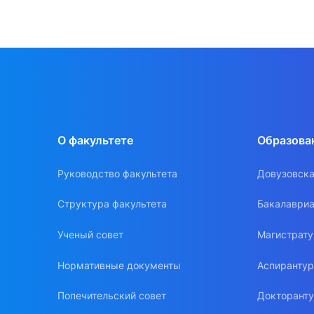
О факультете
Образова
Руководство факультета
Довузовска
Структура факультета
Бакалавриа
Ученый совет
Магистрат
Нормативные документы
Аспиранту
Попечительский совет
Докторант