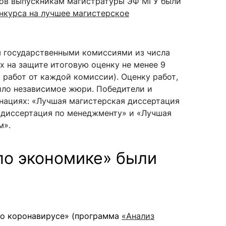
мов
выпускникам магистратуры ЭФ МГУ были
нкурса на лучшее магистерское
сурсы
ИИ в образовании
ы государственными комиссиями из числа
х на защите итоговую оценку не менее 9
Студентам
х работ от каждой комиссии). Оценку работ,
е базы
Преподавателям
ило независимое жюри. Победители и
нациях: «Лучшая магистерская диссертация
 диссертация по менеджменту» и «Лучшая
м».
ческий отдел
по экономике» были
 о коронавирусе» (программа
«Анализ