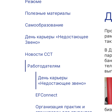
Резюме
Д
Межфакультетские курсы
Журналы
Практика, ста
Полезные материалы
Курсы
Электронный журнал «Научные исследования экономич
Служба содейств
Самообразование
Расписание
Журнал «Вестник Московского университета». Серия: «
Новости / событи
Про
рам
День карьеры «Недостающее
Часто задаваемые вопросы
Электронный журнал «Население и экономика»
так
Звено»
Новости / события / мероприятия
BRICS Journal of Economics
В Д
Новости ССТ
пар
бан
тел
Работодателям
вып
День карьеры
«Недостающее звено»
EFConnect
Организация практик и
биз