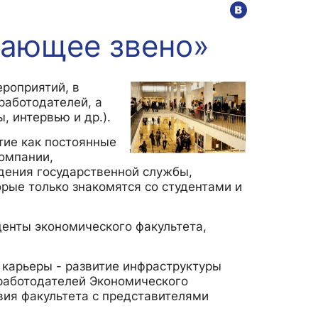
тающее звено»
ИИ в образовании
Студентам
Преподавателям
роприятий, в
работодателей, а
, интервью и др.).
тие как постоянные
л
компании,
дения государственной службы,
рые только знакомятся со студентами и
денты экономического факультета,
 карьеры - развитие инфраструктуры
 работодателей Экономического
вия факультета с представителями