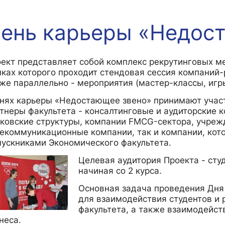
ень карьеры «Недос
жировка и трудоустройство
Контакты
Информационные ресурсы
еского факультета»
ия трудоустройству
Читальный зал
Экономика»
я / мероприятия
Электронные и цифровые базы
ект представляет собой комплекс рекрутинговых ме
ках которого проходит стендовая сессия компаний-
Издания факультета
же параллельно - мероприятия (мастер-классы, игры
Учебная полка
нях карьеры «Недостающее звено» принимают учас
Информационно-аналитический отде
тнеры факультета - консалтинговые и аудиторские 
ковские структуры, компании FMCG-сектора, учреж
екоммуникационные компании, так и компании, кото
ускниками Экономического факультета.
Целевая аудитория Проекта - сту
начиная со 2 курса.
Основная задача проведения Дня
для взаимодействия студентов и
факультета, а также взаимодейст
неса.