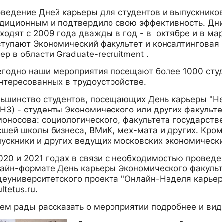
ведение Дней карьеры для студентов и выпускников
диционным и подтвердило свою эффективность. Дн
ходят с 2009 года дважды в год - в октябре и в м
тупают Экономический факультет и консалтинговая 
ер в области Graduate-recruitment .
годно наши мероприятия посещают более 1000 студ
нтересованных в трудоустройстве.
ьшинство студентов, посещающих День карьеры "Н
НЗ) - студенты Экономического или других факульте
оносова: социологического, факультета государств
шей школы бизнеса, ВМиК, мех-мата и других. Кром
ускники и других ведущих московских экономически
020 и 2021 годах в связи с необходимостью провед
айн-формате День карьеры Экономического факульт
еуниверситетского проекта "Онлайн-Неделя карье
ultetus.ru.
ем рады рассказать о мероприятии подробнее и виде