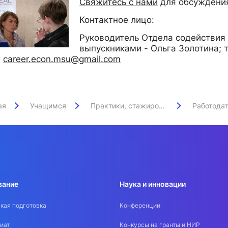
Свяжитесь с нами
для обсуждения
Контактное лицо:
Руководитель Отдела содействия 
выпускниками - Ольга Золотина; т
,
career.econ.msu@gmail.com
ая
Учащимся
Практики, стажировки и трудоустройство
Работода
вание
Наука и инновации
кая подготовка
Конференции
иат
Конкурсы на гранты и НИР