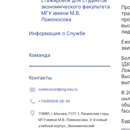
стажировок для студентов
экономического факультета
Про
МГУ имени М.В.
тра
про
Ломоносова
выс
лид
Информация о Службе
Еже
заи
Команда
Бол
(ДК
Лом
Выс
Контакты
вып
career.econ@org.msu.ru
В 2
онл
+7(495)939-28-39
общ
fac
119991, г.Москва, ГСП-1, Ленинские горы,
МГУ имени М.В. Ломоносова, 3-й новый
Буд
учебный корпус, Экономический