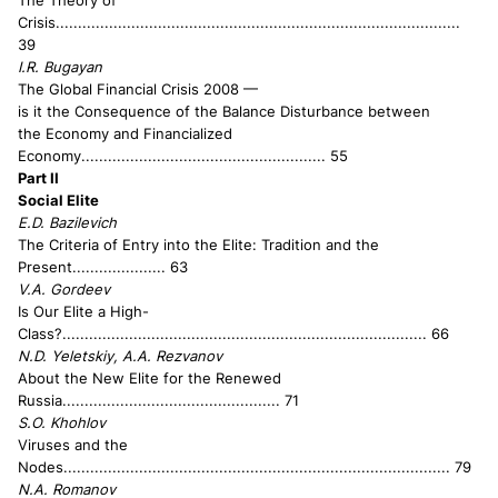
The Theory of
Crisis
...........................................................................................
39
I.R. Bugayan
The Global Financial Crisis 2008 —
is it the Consequence of the Balance Disturbance between
the Economy and Financialized
Economy
....................................................... 55
Part II
Social Elite
E.D. Bazilevich
The Criteria of Entry into the Elite: Tradition and the
Present
..................... 63
V.A. Gordeev
Is Our Elite a High-
Class?
.................................................................................. 66
N.D. Yeletskiy, A.A. Rezvanov
About the New Elite for the Renewed
Russia
................................................. 71
S.O. Khohlov
Viruses and the
Nodes
....................................................................................... 79
N.A. Romanov