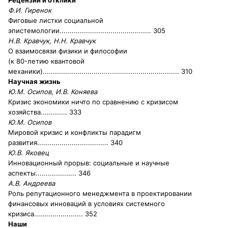
Рецензии и отклики
Ф.И. Гиренок
Фиговые листки социальной
эпистемологии
............................................. 305
Н.В. Кравчук, Н.Н. Кравчук
О взаимосвязи физики и философии
(к 80-летию квантовой
механики)
................................................................... 310
Научная жизнь
Ю.М. Осипов, И.В. Коняева
Кризис экономики ничто по сравнению с кризисом
хозяйства
............. 333
Ю.М. Осипов
Мировой кризис и конфликты парадигм
развития
................................... 340
Ю.В. Яковец
Инновационный прорыв: социальные и научные
аспекты
.................... 346
А.В. Андреева
Роль репутационного менеджмента в проектировании
финансовых инноваций в условиях системного
кризиса
........................ 352
Наши