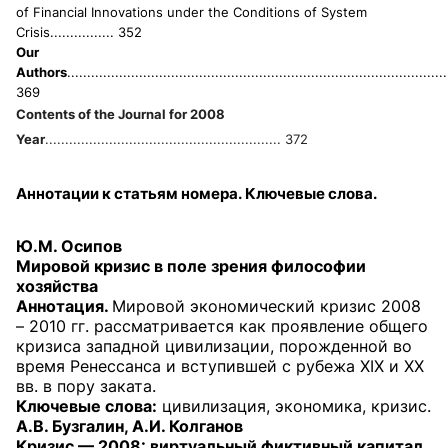
of Financial Innovations under the Conditions of System
Crisis
................ 352
Our
Authors
...............................................................................................
369
Contents of the Journal for 2008
Year
........................................................... 372
Аннотации к статьям номера. Ключевые слова.
Ю.М. Осипов
Мировой кризис в поле зрения философии
хозяйства
Аннотация.
Мировой экономический кризис 2008
– 2010 гг. рассматривается как проявление общего
кризиса западной цивилизации, порожденной во
время Ренессанса и вступившей с рубежа XIX и XX
вв. в пору заката.
Ключевые слова:
цивилизация, экономика, кризис.
А.В. Бузгалин, А.И. Колганов
Кризис — 2008: виртуальный фиктивный капитал