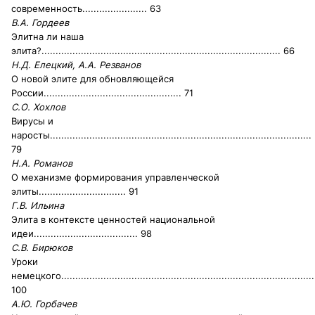
современность
....................... 63
В.А. Гордеев
Элитна ли наша
элита?
..................................................................................... 66
Н.Д. Елецкий, А.А. Резванов
О новой элите для обновляющейся
России
................................................. 71
С.О. Хохлов
Вирусы и
наросты
.............................................................................................
79
Н.А. Романов
О механизме формирования управленческой
элиты
............................... 91
Г.В. Ильина
Элита в контексте ценностей национальной
идеи
..................................... 98
С.В. Бирюков
Уроки
немецкого
..........................................................................................
100
А.Ю. Горбачев