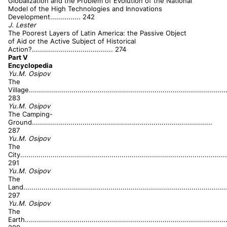
Globalization and the Problem of Evolution of the National
Model of the High Technologies and Innovations
Development............... 242
J. Lester
The Poorest Layers of Latin America: the Passive Object
of Aid or the Active Subject of Historical
Action?........................................
274
Part V
Encyclopedia
Yu.M. Osipov
The
Village..................................................................................................
2
83
Yu.M. Osipov
The Camping-
Ground.........................................................................................
287
Yu.M. Osipov
The
City......................................................................................................
2
91
Yu.M. Osipov
The
Land....................................................................................................
2
97
Yu.M. Osipov
The
Earth....................................................................................................