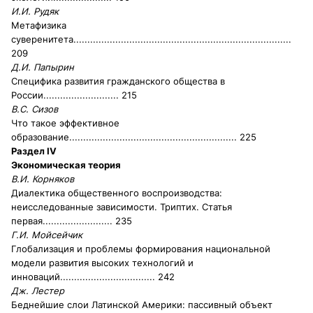
И.И. Рудяк
Метафизика
суверенитета
..............................................................................
209
Д.И. Папырин
Специфика развития гражданского общества в
России
........................... 215
В.С. Сизов
Что такое эффективное
образование
............................................................ 225
Раздел IV
Экономическая теория
В.И. Корняков
Диалектика общественного воспроизводства:
неисследованные зависимости. Триптих. Статья
первая
......................... 235
Г.И. Мойсейчик
Глобализация и проблемы формирования национальной
модели развития высоких технологий и
инноваций
.................................. 242
Дж. Лестер
Беднейшие слои Латинской Америки: пассивный объект