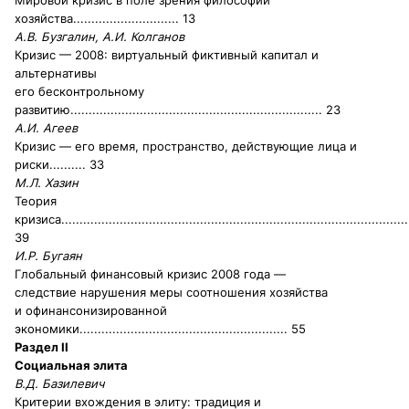
Мировой кризис в поле зрения философии
хозяйства
............................. 13
А.В. Бузгалин, А.И. Колганов
Кризис — 2008: виртуальный фиктивный капитал и
альтернативы
его бесконтрольному
развитию
..................................................................... 23
А.И. Агеев
Кризис — его время, пространство, действующие лица и
риски
.......... 33
М.Л. Хазин
Теория
кризиса
...............................................................................................
39
И.Р. Бугаян
Глобальный финансовый кризис 2008 года —
следствие нарушения меры соотношения хозяйства
и офинансонизированной
экономики
......................................................... 55
Раздел II
Социальная элита
В.Д. Базилевич
Критерии вхождения в элиту: традиция и