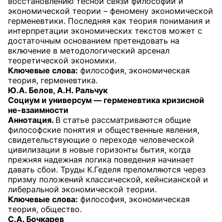
восстановлению тесной связи философии и
экономической теории – феномену экономической
герменевтики. Последняя как теория понимания и
интерпретации экономических текстов может с
достаточным основанием претендовать на
включение в методологический арсенал
теоретической экономики.
Ключевые слова:
философия, экономическая
теория, герменевтика.
Ю.А. Белов, А.Н. Ральчук
Социум и универсум — герменевтика кризисной
не-взаимности
Аннотация.
В статье рассматриваются общие
философские понятия и общественные явления,
свидетельствующие о переходе человеческой
цивилизации в новые горизонты бытия, когда
прежняя надежная логика поведения начинает
давать сбои. Труды К.Геделя преломляются через
призму положений классической, кейнсианской и
либеральной экономической теории.
Ключевые слова:
философия, экономическая
теория, общество.
С.А. Бочкарев