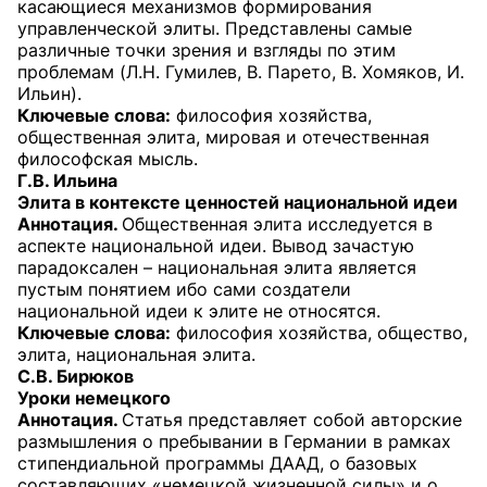
касающиеся механизмов формирования
управленческой элиты. Представлены самые
различные точки зрения и взгляды по этим
проблемам (Л.Н. Гумилев, В. Парето, В. Хомяков, И.
Ильин).
Ключевые слова:
философия хозяйства,
общественная элита, мировая и отечественная
философская мысль.
Г.В. Ильина
Элита в контексте ценностей национальной идеи
Аннотация.
Общественная элита исследуется в
аспекте национальной идеи. Вывод зачастую
парадоксален – национальная элита является
пустым понятием ибо сами создатели
национальной идеи к элите не относятся.
Ключевые слова:
философия хозяйства, общество,
элита, национальная элита.
С.В. Бирюков
Уроки немецкого
Аннотация.
Статья представляет собой авторские
размышления о пребывании в Германии в рамках
стипендиальной программы ДААД, о базовых
составляющих «немецкой жизненной силы» и о