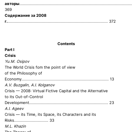
авторы
...............................................................................................
369
Содержание за 2008
г.
..................................................................................... 372
Contents
Part I
Crisis
Yu.M. Osipov
The World Crisis fom the point of view
of the Philosophy of
Economy
.......................................................................... 13
A.V. Buzgalin, A.I. Kolganov
Crisis — 2008: Virtual Fictive Capital and the Alternative
to its Out-of-Control
Development
................................................................... 23
A.I. Ageev
Сrisis — its Time, its Space, its Characters and its
Risks
............................. 33
M.L. Khazin