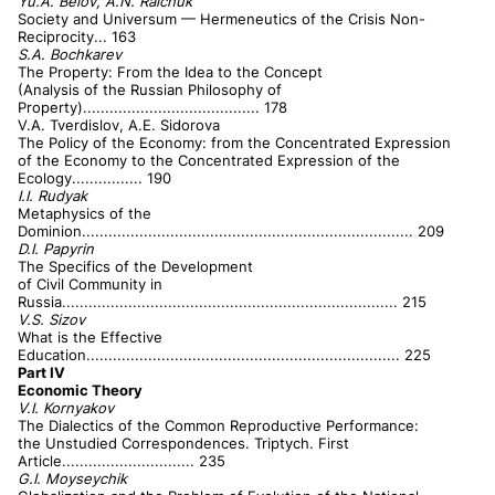
Yu.A. Belov, A.N. Ralchuk
Society and Universum — Hermeneutics of the Crisis Non-
Reciprocity... 163
S.A.
Bochkarev
The Property: From the Idea to the Concept
(Analysis of the Russian Philosophy of
Property)........................................ 178
V.A. Tverdislov, A.E. Sidorova
The Policy of the Economy: from the Concentrated Expression
of the Economy to the Concentrated Expression of the
Ecology................ 190
I.I. Rudyak
Metaphysics of the
Dominion........................................................................... 209
D.I. Papyrin
The Specifics of the Development
of Civil Community in
Russia............................................................................ 215
V.S. Sizov
What is the Effective
Education....................................................................... 225
Part IV
Economic Theory
V.I. Kornyakov
The Dialectics of the Common Reproductive Performance:
the Unstudied Correspondences. Triptych. First
Article.............................. 235
G.I. Moyseychik