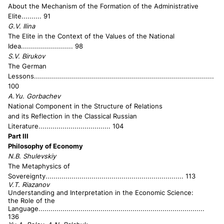
About the Mechanism of the Formation of the Administrative
Elite
.......... 91
G.V. Ilina
The Elite in the Context of the Values of the National
Idea
.......................... 98
S.V. Birukov
The German
Lessons
..........................................................................................
100
A.Yu. Gorbachev
National Component in the Structure of Relations
and its Reflection in the Classical Russian
Literature
.................................... 104
Part III
Philosophy of Economy
N.B. Shulevskiy
The Metaphysics of
Sovereignty
.....................................................................
113
V.T. Riazanov
Understanding and Interpretation in the Economic Science:
the Role of the
Language...................................................................................
136