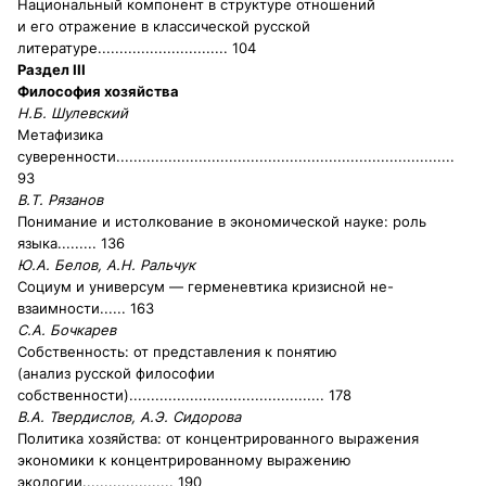
Национальный компонент в структуре отношений
и его отражение в классической русской
литературе
.............................. 104
Раздел III
Философия хозяйства
Н.Б. Шулевский
Метафизика
суверенности
..............................................................................
93
В.Т. Рязанов
Понимание и истолкование в экономической науке: роль
языка
......... 136
Ю.А. Белов, А.Н. Ральчук
Социум и универсум — герменевтика кризисной не-
взаимности
...... 163
С.А. Бочкарев
Собственность: от представления к понятию
(анализ русской философии
собственности)
............................................. 1
78
В.А. Твердислов, А.Э. Сидорова
Политика хозяйства: от концентрированного выражения
экономики к концентрированному выражению
экологии
..................... 190