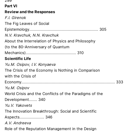
2
99
Part VI
Review and the Responses
F.I. Girenok
The Fig Leaves of Social
Epistemology
........................................................... 305
N.V. Kravchuk, N.N. Kravchuk
About the Interrelation of Physics and
Philosophy
(to the 80-Anniversary of Quantum
Mechanics)
........................................... 310
Scientific Life
Yu.M. Osipov, I.V. Konyaeva
The Crisis of the Economy is Nothing in Comparison
with the Crisis of
Economy
................................................................................ 333
Yu.M. Osipov
World Crisis and the Conflicts of the Paradigms of the
Development
....... 340
Yu.V. Yakovets
The Innovation Breakthrough: Social and Scientific
Aspects
..................... 346
A.V. Andreeva
Role of the Reputation Management in the Design