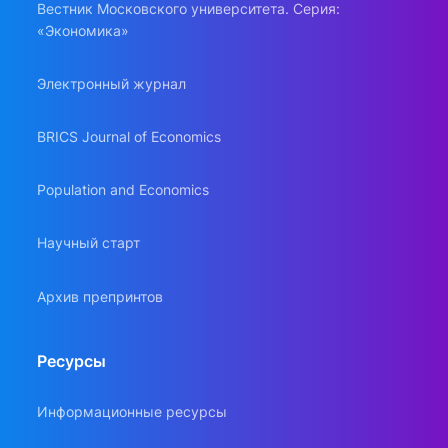
Вестник Московского университета. Серия:
«Экономика»
Электронный журнал
BRICS Journal of Economics
Population and Economics
Научный старт
Архив препринтов
Ресурсы
Информационные ресурсы