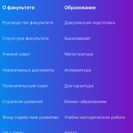
О факультете
Образование
Руководство факультета
Довузовская подготовка
Структура факультета
Бакалавриат
Ученый совет
Магистратура
Нормативные документы
Аспирантура
Попечительский совет
Докторантура
Стратегия развития
Бизнес-образование
Фонд содействия развитию
Учебно-методическая работа
ЭФ в СМИ
ФУМО