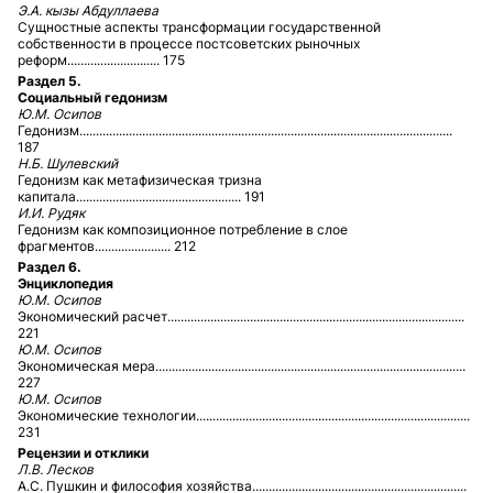
Э.А. кызы Абдуллаева
Сущностные аспекты трансформации государственной
собственности в процессе постсоветских рыночных
реформ............................ 175
Раздел 5.
Социальный гедонизм
Ю.М. Осипов
Гедонизм.................................................................................................................
187
Н.Б. Шулевский
Гедонизм как метафизическая тризна
капитала.................................................. 191
И.И. Рудяк
Гедонизм как композиционное потребление в слое
фрагментов....................... 212
Раздел 6.
Энциклопедия
Ю.М. Осипов
Экономический расчет..........................................................................................
221
Ю.М. Осипов
Экономическая мера..............................................................................................
227
Ю.М. Осипов
Экономические технологии...................................................................................
231
Рецензии и отклики
Л.В. Лесков
А.С. Пушкин и философия хозяйства.................................................................