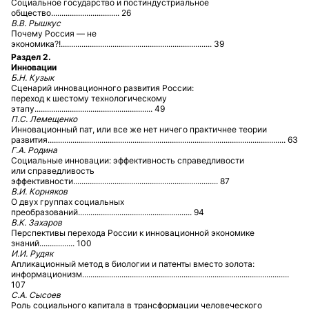
Социальное государство и постиндустриальное
общество................................. 26
В.В. Рышкус
Почему Россия — не
экономика?!......................................................................... 39
Раздел 2.
Инновации
Б.Н. Кузык
Сценарий инновационного развития России:
переход к шестому технологическому
этапу......................................................... 49
П.С. Лемещенко
Инновационный пат, или все же нет ничего практичнее теории
развития................................................................................................................... 63
Г.А. Родина
Социальные инновации: эффективность справедливости
или справедливость
эффективности...................................................................... 87
В.И. Корняков
О двух группах социальных
преобразований....................................................... 94
В.К. Захаров
Перспективы перехода России к инновационной экономике
знаний................. 100
И.И. Рудяк
Апликационный метод в биологии и патенты вместо золота:
информационизм....................................................................................................
107
С.А. Сысоев
Роль социального капитала в трансформации человеческого