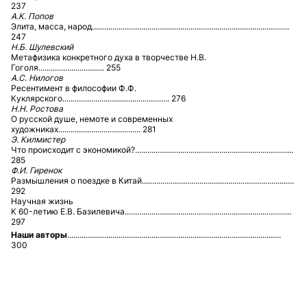
237
А.К. Попов
Элита, масса, народ................................................................................................
247
Н.Б. Шулевский
Метафизика конкретного духа в творчестве Н.В.
Гоголя................................ 255
А.С. Нилогов
Ресентимент в философии Ф.Ф.
Куклярского.................................................... 276
Н.Н. Ростова
О русской душе, немоте и современных
художниках........................................ 281
Э. Килмистер
Что происходит с экономикой?.............................................................................
285
Ф.И. Гиренок
Размышления о поездке в Китай..........................................................................
292
Научная жизнь
К 60-летию Е.В. Базилевича.................................................................................
297
Наши авторы
........................................................................................................
300