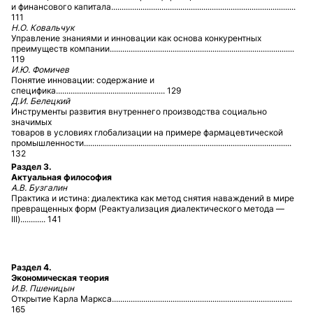
и финансового капитала........................................................................................
111
Н.О. Ковальчук
Управление знаниями и инновации как основа конкурентных
преимуществ компании........................................................................................
119
И.Ю. Фомичев
Понятие инновации: содержание и
специфика.................................................... 129
Д.И. Белецкий
Инструменты развития внутреннего производства социально
значимых
товаров в условиях глобализации на примере фармацевтической
промышленности...................................................................................................
132
Раздел 3.
Актуальная философия
А.В. Бузгалин
Практика и истина: диалектика как метод снятия наваждений в мире
превращенных форм (Реактуализация диалектического метода —
III)............ 141
Раздел 4.
Экономическая теория
И.В. Пшеницын
Открытие Карла Маркса......................................................................................
165