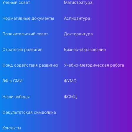
Ученый совет
Магистратура
Нормативные документы
Аспирантура
Попечительский совет
Докторантура
Стратегия развития
Бизнес-образование
Фонд содействия развитию
Учебно-методическая работа
ЭФ в СМИ
ФУМО
Наши победы
ФСМЦ
Факультетская символика
Контакты