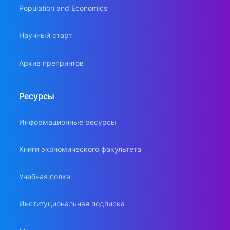
Population and Economics
Научный старт
Архив препринтов
Ресурсы
Информационные ресурсы
Книги экономического факультета
Учебная полка
Институциональная подписка