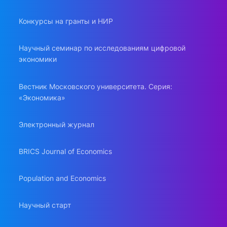
Конкурсы на гранты и НИР
Научный семинар по исследованиям цифровой
экономики
Вестник Московского университета. Серия:
«Экономика»
Электронный журнал
BRICS Journal of Economics
Population and Economics
Научный старт