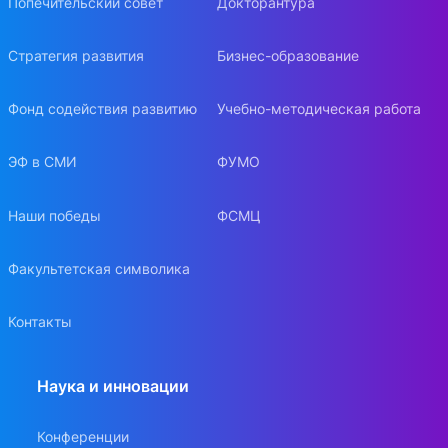
Попечительский совет
Докторантура
Стратегия развития
Бизнес-образование
Фонд содействия развитию
Учебно-методическая работа
ЭФ в СМИ
ФУМО
Наши победы
ФСМЦ
Факультетская символика
Контакты
Наука и инновации
Конференции