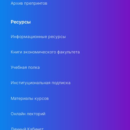
Архив препринтов
Ресурсы
Информационные ресурсы
Книги экономического факультета
Учебная полка
Институциональная подписка
Материалы курсов
Онлайн лекторий
Личный Кабинет