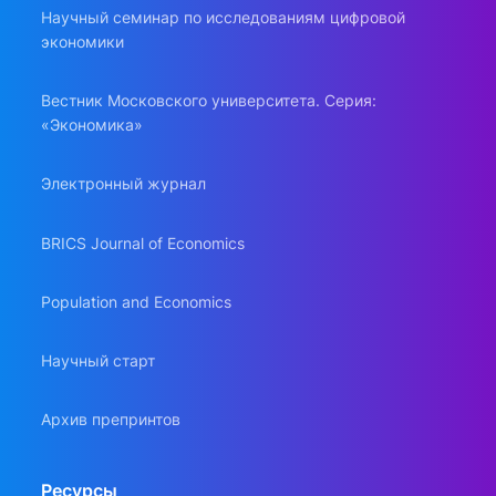
Научный семинар по исследованиям цифровой
экономики
Вестник Московского университета. Серия:
«Экономика»
Электронный журнал
BRICS Journal of Economics
Population and Economics
Научный старт
Архив препринтов
Ресурсы