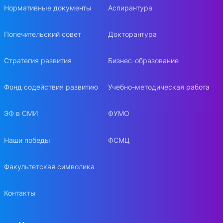
Нормативные документы
Аспирантура
Попечительский совет
Докторантура
Стратегия развития
Бизнес-образование
Фонд содействия развитию
Учебно-методическая работа
ЭФ в СМИ
ФУМО
Наши победы
ФСМЦ
Факультетская символика
Контакты