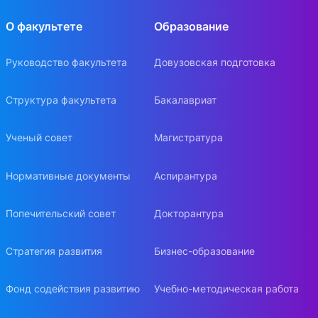
О факультете
Образование
Руководство факультета
Довузовская подготовка
Структура факультета
Бакалавриат
Ученый совет
Магистратура
Нормативные документы
Аспирантура
Попечительский совет
Докторантура
Стратегия развития
Бизнес-образование
Фонд содействия развитию
Учебно-методическая работа