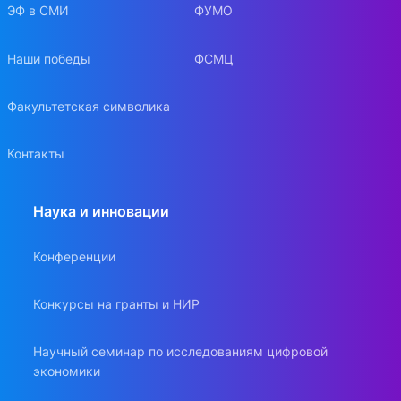
ЭФ в СМИ
ФУМО
Наши победы
ФСМЦ
Факультетская символика
Контакты
Наука и инновации
Конференции
Конкурсы на гранты и НИР
Научный семинар по исследованиям цифровой
экономики