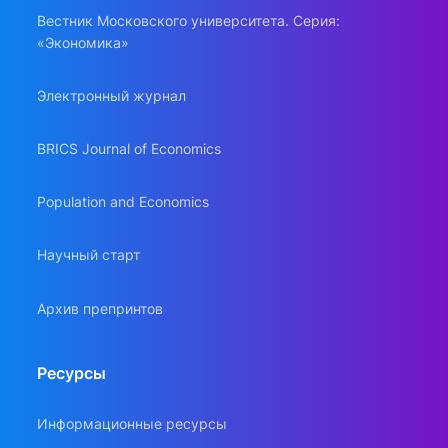
Вестник Московского университета. Серия:
«Экономика»
Электронный журнал
BRICS Journal of Economics
Population and Economics
Научный старт
Архив препринтов
Ресурсы
Информационные ресурсы