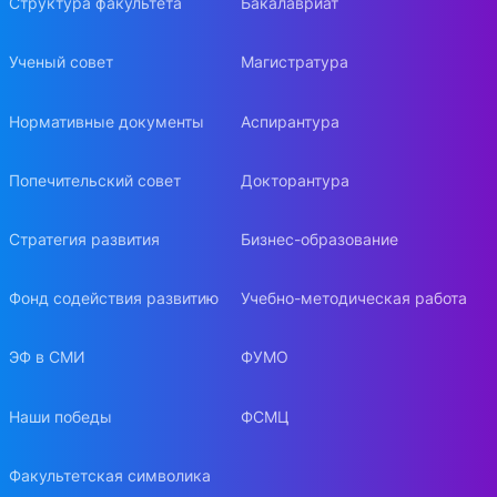
Структура факультета
Бакалавриат
Ученый совет
Магистратура
Нормативные документы
Аспирантура
Попечительский совет
Докторантура
Стратегия развития
Бизнес-образование
Фонд содействия развитию
Учебно-методическая работа
ЭФ в СМИ
ФУМО
Наши победы
ФСМЦ
Факультетская символика