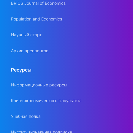
BRICS Journal of Economics
Population and Economics
Научный старт
Архив препринтов
Ресурсы
Информационные ресурсы
Книги экономического факультета
Учебная полка
Институциональная подписка