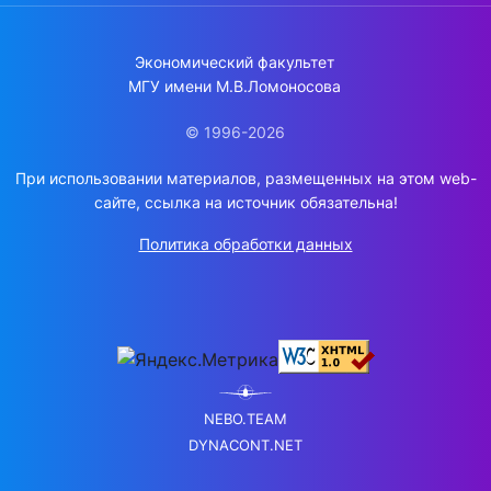
Экономический факультет
МГУ имени М.В.Ломоносова
© 1996-2026
При использовании материалов, размещенных на этом web-
сайте, ссылка на источник обязательна!
Политика обработки данных
NEBO.TEAM
DYNACONT.NET