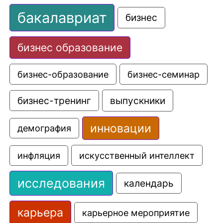
бакалавриат
бизнес
бизнес образование
бизнес-образование
бизнес-семинар
выпускники
бизнес-тренинг
инновации
демография
искусственный интеллект
инфляция
исследования
календарь
карьера
карьерное мероприятие