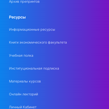
Архив препринтов
Ресурсы
Информационные ресурсы
Книги экономического факультета
Учебная полка
Институциональная подписка
Материалы курсов
Онлайн лекторий
Личный Кабинет