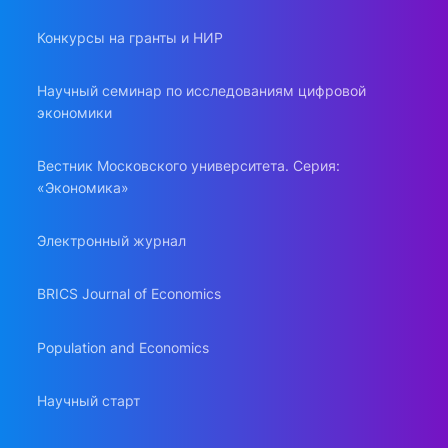
Конкурсы на гранты и НИР
Научный семинар по исследованиям цифровой
экономики
Вестник Московского университета. Серия:
«Экономика»
Электронный журнал
BRICS Journal of Economics
Population and Economics
Научный старт