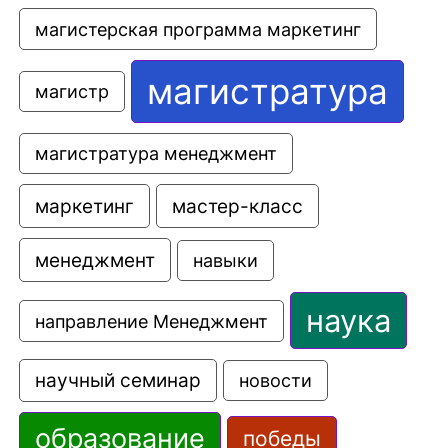
магистерская программа маркетинг
магистратура
магистр
магистратура менеджмент
маркетинг
мастер-класс
менеджмент
навыки
наука
направление Менеджмент
научный семинар
новости
образование
победы