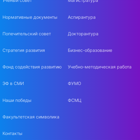
Ученый совет
Магистратура
Нормативные документы
Аспирантура
Попечительский совет
Докторантура
Стратегия развития
Бизнес-образование
Фонд содействия развитию
Учебно-методическая работа
ЭФ в СМИ
ФУМО
Наши победы
ФСМЦ
Факультетская символика
Контакты