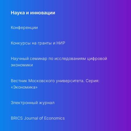
Наука и инновации
Конференции
Конкурсы на гранты и НИР
Научный семинар по исследованиям цифровой
экономики
Вестник Московского университета. Серия:
«Экономика»
Электронный журнал
BRICS Journal of Economics