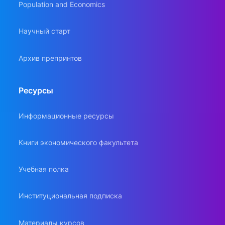
Population and Economics
Научный старт
Архив препринтов
Ресурсы
Информационные ресурсы
Книги экономического факультета
Учебная полка
Институциональная подписка
Материалы курсов