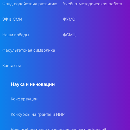
Фонд содействия развитию
Учебно-методическая работа
ЭФ в СМИ
ФУМО
Наши победы
ФСМЦ
Факультетская символика
Контакты
Наука и инновации
Конференции
Конкурсы на гранты и НИР
Научный семинар по исследованиям цифровой