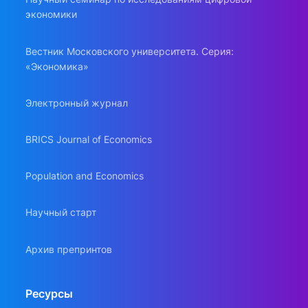
экономики
Вестник Московского университета. Серия:
«Экономика»
Электронный журнал
BRICS Journal of Economics
Population and Economics
Научный старт
Архив препринтов
Ресурсы