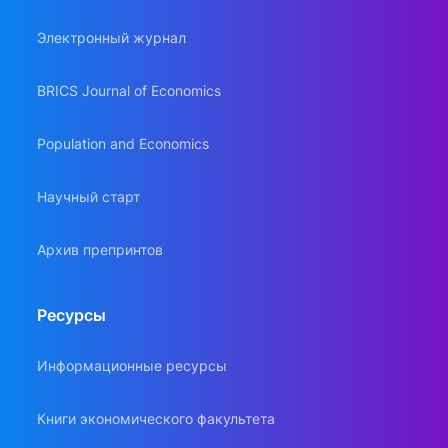
Электронный журнал
BRICS Journal of Economics
Population and Economics
Научный старт
Архив препринтов
Ресурсы
Информационные ресурсы
Книги экономического факультета