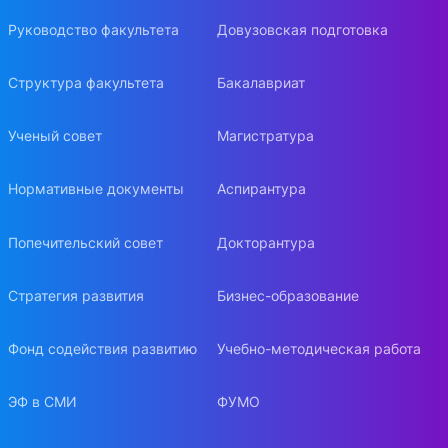
Руководство факультета
Довузовская подготовка
Структура факультета
Бакалавриат
Ученый совет
Магистратура
Нормативные документы
Аспирантура
Попечительский совет
Докторантура
Стратегия развития
Бизнес-образование
Фонд содействия развитию
Учебно-методическая работа
ЭФ в СМИ
ФУМО