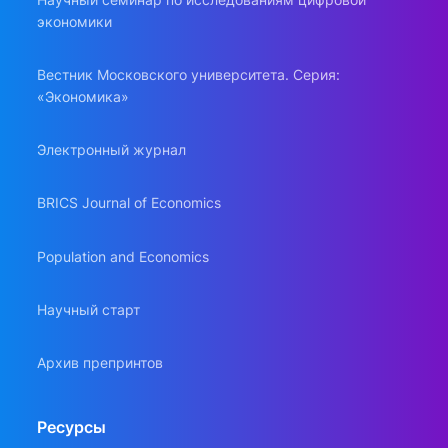
экономики
Вестник Московского университета. Серия:
«Экономика»
Электронный журнал
BRICS Journal of Economics
Population and Economics
Научный старт
Архив препринтов
Ресурсы