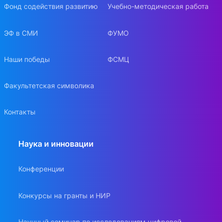
Фонд содействия развитию
Учебно-методическая работа
ЭФ в СМИ
ФУМО
Наши победы
ФСМЦ
Факультетская символика
Контакты
Наука и инновации
Конференции
Конкурсы на гранты и НИР
Научный семинар по исследованиям цифровой