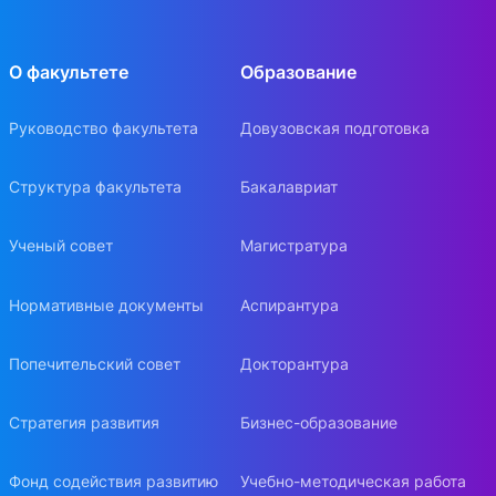
О факультете
Образование
Руководство факультета
Довузовская подготовка
Структура факультета
Бакалавриат
Ученый совет
Магистратура
Нормативные документы
Аспирантура
Попечительский совет
Докторантура
Стратегия развития
Бизнес-образование
Фонд содействия развитию
Учебно-методическая работа