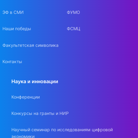
ЭФ в СМИ
ФУМО
Наши победы
ФСМЦ
Факультетская символика
Контакты
Наука и инновации
Конференции
Конкурсы на гранты и НИР
Научный семинар по исследованиям цифровой
экономики