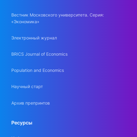
Вестник Московского университета. Серия:
«Экономика»
Электронный журнал
BRICS Journal of Economics
Population and Economics
Научный старт
Архив препринтов
Ресурсы