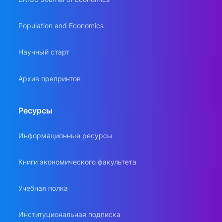
Population and Economics
Научный старт
Архив препринтов
Ресурсы
Информационные ресурсы
Книги экономического факультета
Учебная полка
Институциональная подписка