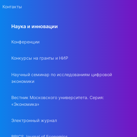
Контакты
Наука и инновации
Конференции
Конкурсы на гранты и НИР
Научный семинар по исследованиям цифровой
экономики
Вестник Московского университета. Серия:
«Экономика»
Электронный журнал
BRICS Journal of Economics