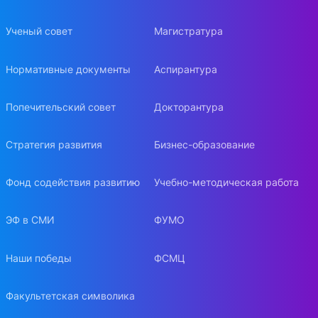
Ученый совет
Магистратура
Нормативные документы
Аспирантура
Попечительский совет
Докторантура
Стратегия развития
Бизнес-образование
Фонд содействия развитию
Учебно-методическая работа
ЭФ в СМИ
ФУМО
Наши победы
ФСМЦ
Факультетская символика