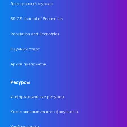
Электронный журнал
BRICS Journal of Economics
Population and Economics
Научный старт
Архив препринтов
Ресурсы
Информационные ресурсы
Книги экономического факультета
Учебная полка