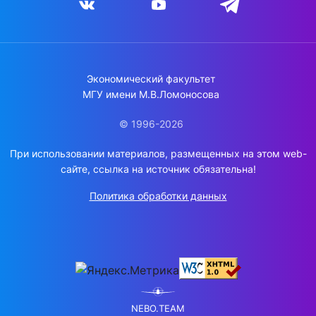
Экономический факультет
МГУ имени М.В.Ломоносова
© 1996-2026
При использовании материалов, размещенных на этом web-
сайте, ссылка на источник обязательна!
Политика обработки данных
NEBO.TEAM