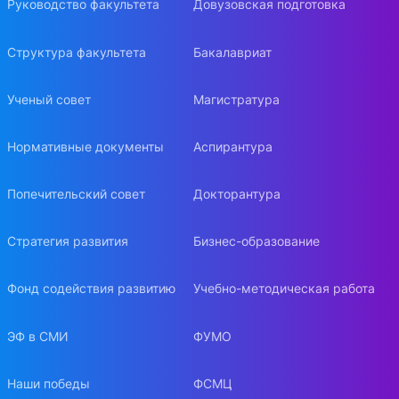
Руководство факультета
Довузовская подготовка
Структура факультета
Бакалавриат
Ученый совет
Магистратура
Нормативные документы
Аспирантура
Попечительский совет
Докторантура
Стратегия развития
Бизнес-образование
Фонд содействия развитию
Учебно-методическая работа
ЭФ в СМИ
ФУМО
Наши победы
ФСМЦ